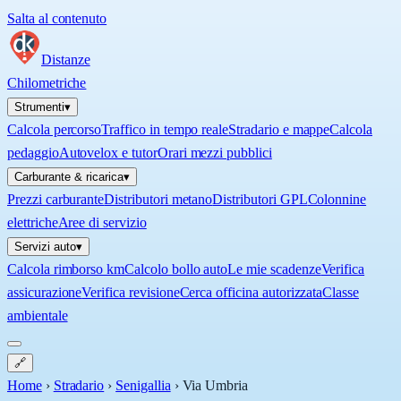
Salta al contenuto
Distanze
Chilometriche
Strumenti
▾
Calcola percorso
Traffico in tempo reale
Stradario e mappe
Calcola
pedaggio
Autovelox e tutor
Orari mezzi pubblici
Carburante & ricarica
▾
Prezzi carburante
Distributori metano
Distributori GPL
Colonnine
elettriche
Aree di servizio
Servizi auto
▾
Calcola rimborso km
Calcolo bollo auto
Le mie scadenze
Verifica
assicurazione
Verifica revisione
Cerca officina autorizzata
Classe
ambientale
🔗
Home
›
Stradario
›
Senigallia
›
Via Umbria