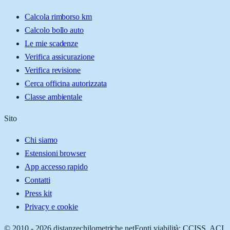
Calcola rimborso km
Calcolo bollo auto
Le mie scadenze
Verifica assicurazione
Verifica revisione
Cerca officina autorizzata
Classe ambientale
Sito
Chi siamo
Estensioni browser
App accesso rapido
Contatti
Press kit
Privacy e cookie
© 2010 -
2026
distanzechilometriche.net
Fonti viabilità: CCISS, ACI,