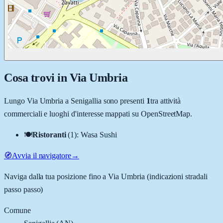
Cosa trovi in
Via Umbria
Lungo
Via Umbria
a
Senigallia
sono presenti
1
tra attività
commerciali e luoghi d'interesse mappati su OpenStreetMap.
🍽️
Ristoranti
(
1
)
:
Wasa Sushi
🧭
Avvia il navigatore
→
Naviga dalla tua posizione fino a
Via Umbria
(indicazioni stradali
passo passo)
Comune