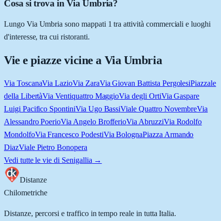
Cosa si trova in Via Umbria?
Lungo Via Umbria sono mappati 1 tra attività commerciali e luoghi
d'interesse, tra cui ristoranti.
Vie e piazze vicine a
Via Umbria
Via Toscana
Via Lazio
Via Zara
Via Giovan Battista Pergolesi
Piazzale
della Libertà
Via Ventiquattro Maggio
Via degli Orti
Via Gaspare
Luigi Pacifico Spontini
Via Ugo Bassi
Viale Quattro Novembre
Via
Alessandro Poerio
Via Angelo Brofferio
Via Abruzzi
Via Rodolfo
Mondolfo
Via Francesco Podesti
Via Bologna
Piazza Armando
Diaz
Viale Pietro Bonopera
Vedi tutte le vie di
Senigallia
→
Distanze
Chilometriche
Distanze, percorsi e traffico in tempo reale in tutta Italia.