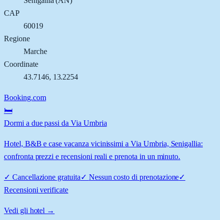
Senigallia
(
AN
)
CAP
60019
Regione
Marche
Coordinate
43.7146
,
13.2254
Booking.com
🛏️
Dormi a due passi da Via Umbria
Hotel, B&B e case vacanza vicinissimi a Via Umbria, Senigallia:
confronta prezzi e recensioni reali e prenota in un minuto.
✓
Cancellazione gratuita
✓
Nessun costo di prenotazione
✓
Recensioni verificate
Vedi gli hotel →