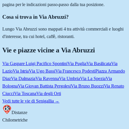
pagina per le indicazioni passo-passo dalla tua posizione.
Cosa si trova in Via Abruzzi?
Lungo Via Abruzzi sono mappati 4 tra attività commerciali e luoghi
d'interesse, tra cui hotel, caffè, ristoranti.
Vie e piazze vicine a
Via Abruzzi
Via Gaspare Luigi Pacifico Spontini
Via Puglia
Via Basilicata
Via
Lazio
Via Istria
Via Ugo Bassi
Via Francesco Podesti
Piazza Armando
Diaz
Via Dalmazia
Via Ravenna
Via Umbria
Via La Spezia
Via
Bologna
Via Giovan Battista Pergolesi
Via Bruno Buozzi
Via Renato
Ciucci
Via Toscana
Via degli Orti
Vedi tutte le vie di
Senigallia
→
Distanze
Chilometriche