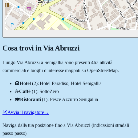
Cosa trovi in
Via Abruzzi
Lungo
Via Abruzzi
a
Senigallia
sono presenti
4
tra attività
commerciali e luoghi d'interesse mappati su OpenStreetMap.
🏨
Hotel
(
2
)
:
Hotel Paradiso, Hotel Senigallia
☕
Caffè
(
1
)
:
SottoZero
🍽️
Ristoranti
(
1
)
:
Pesce Azzurro Senigallia
🧭
Avvia il navigatore
→
Naviga dalla tua posizione fino a
Via Abruzzi
(indicazioni stradali
passo passo)