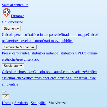
Salta al contenuto
Distanze
Chilometriche
Strumenti
▾
Calcola percorso
Traffico in tempo reale
Stradario e mappe
Calcola
pedaggio
Autovelox e tutor
Orari mezzi pubblici
Carburante & ricarica
▾
Prezzi carburante
Distributori metano
Distributori GPL
Colonnine
elettriche
Aree di servizio
Servizi auto
▾
Calcola rimborso km
Calcolo bollo auto
Le mie scadenze
Verifica
assicurazione
Verifica revisione
Cerca officina autorizzata
Classe
ambientale
🔗
Home
›
Stradario
›
Senigallia
›
Via Abruzzi