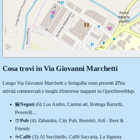
Cosa trovi in
Via Giovanni Marchetti
Lungo
Via Giovanni Marchetti
a
Senigallia
sono presenti
27
tra
attività commerciali e luoghi d'interesse mappati su OpenStreetMap.
🏪
Negozi
(
6
)
:
Los Andes, Canton art, Bottega Barzetti,
Peverelli
…
🍺
Pub
(
4
)
:
Zabumba, City Pub, Beerstrò, Artì - Beer &
Friends
☕
Caffè
(
3
)
:
Al Secchiello, Caffè Saccaria, La Signora