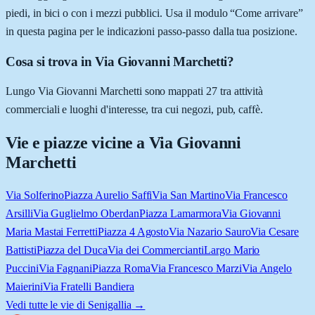
piedi, in bici o con i mezzi pubblici. Usa il modulo “Come arrivare”
in questa pagina per le indicazioni passo-passo dalla tua posizione.
Cosa si trova in Via Giovanni Marchetti?
Lungo Via Giovanni Marchetti sono mappati 27 tra attività
commerciali e luoghi d'interesse, tra cui negozi, pub, caffè.
Vie e piazze vicine a
Via Giovanni
Marchetti
Via Solferino
Piazza Aurelio Saffi
Via San Martino
Via Francesco
Arsilli
Via Guglielmo Oberdan
Piazza Lamarmora
Via Giovanni
Maria Mastai Ferretti
Piazza 4 Agosto
Via Nazario Sauro
Via Cesare
Battisti
Piazza del Duca
Via dei Commercianti
Largo Mario
Puccini
Via Fagnani
Piazza Roma
Via Francesco Marzi
Via Angelo
Maierini
Via Fratelli Bandiera
Vedi tutte le vie di
Senigallia
→