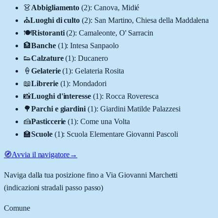
👗
Abbigliamento
(
2
)
:
Canova, Midié
⛪
Luoghi di culto
(
2
)
:
San Martino, Chiesa della Maddalena
🍽️
Ristoranti
(
2
)
:
Camaleonte, O' Sarracin
🏦
Banche
(
1
)
:
Intesa Sanpaolo
👟
Calzature
(
1
)
:
Ducanero
🍦
Gelaterie
(
1
)
:
Gelateria Rosita
📖
Librerie
(
1
)
:
Mondadori
📸
Luoghi d'interesse
(
1
)
:
Rocca Roveresca
🌳
Parchi e giardini
(
1
)
:
Giardini Matilde Palazzesi
🍰
Pasticcerie
(
1
)
:
Come una Volta
🏫
Scuole
(
1
)
:
Scuola Elementare Giovanni Pascoli
🧭
Avvia il navigatore
→
Naviga dalla tua posizione fino a
Via Giovanni Marchetti
(indicazioni stradali passo passo)
Comune