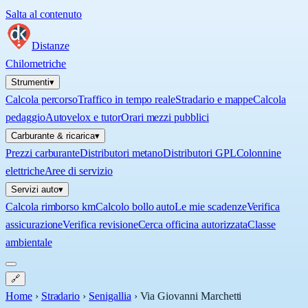
Salta al contenuto
Distanze
Chilometriche
Strumenti
▾
Calcola percorso
Traffico in tempo reale
Stradario e mappe
Calcola
pedaggio
Autovelox e tutor
Orari mezzi pubblici
Carburante & ricarica
▾
Prezzi carburante
Distributori metano
Distributori GPL
Colonnine
elettriche
Aree di servizio
Servizi auto
▾
Calcola rimborso km
Calcolo bollo auto
Le mie scadenze
Verifica
assicurazione
Verifica revisione
Cerca officina autorizzata
Classe
ambientale
🔗
Home
›
Stradario
›
Senigallia
›
Via Giovanni Marchetti