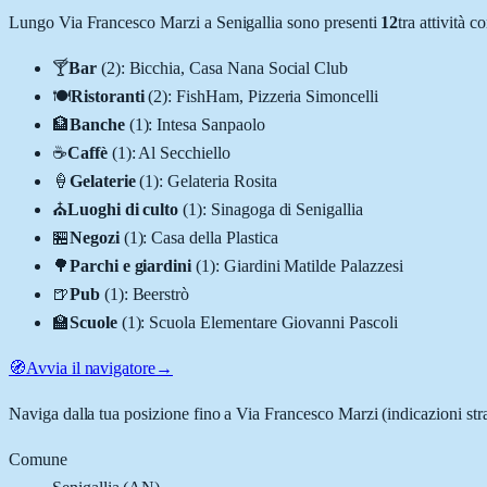
Lungo
Via Francesco Marzi
a
Senigallia
sono presenti
12
tra attività 
🍸
Bar
(
2
)
:
Bicchia, Casa Nana Social Club
🍽️
Ristoranti
(
2
)
:
FishHam, Pizzeria Simoncelli
🏦
Banche
(
1
)
:
Intesa Sanpaolo
☕
Caffè
(
1
)
:
Al Secchiello
🍦
Gelaterie
(
1
)
:
Gelateria Rosita
⛪
Luoghi di culto
(
1
)
:
Sinagoga di Senigallia
🏪
Negozi
(
1
)
:
Casa della Plastica
🌳
Parchi e giardini
(
1
)
:
Giardini Matilde Palazzesi
🍺
Pub
(
1
)
:
Beerstrò
🏫
Scuole
(
1
)
:
Scuola Elementare Giovanni Pascoli
🧭
Avvia il navigatore
→
Naviga dalla tua posizione fino a
Via Francesco Marzi
(indicazioni str
Comune