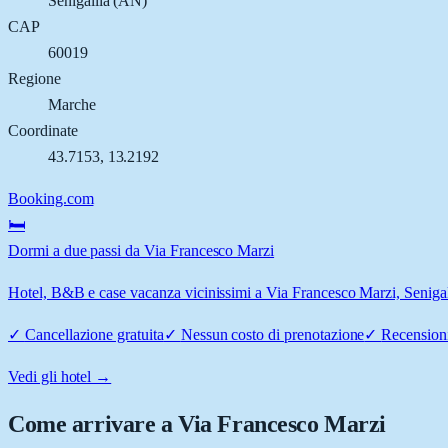
Senigallia
(
AN
)
CAP
60019
Regione
Marche
Coordinate
43.7153
,
13.2192
Booking.com
🛏️
Dormi a due passi da Via Francesco Marzi
Hotel, B&B e case vacanza vicinissimi a Via Francesco Marzi, Senigalli
✓
Cancellazione gratuita
✓
Nessun costo di prenotazione
✓
Recensioni
Vedi gli hotel →
Come arrivare a
Via Francesco Marzi