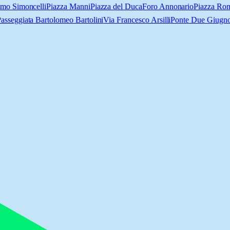
amo Simoncelli
Piazza Manni
Piazza del Duca
Foro Annonario
Piazza Ro
asseggiata Bartolomeo Bartolini
Via Francesco Arsilli
Ponte Due Giugn