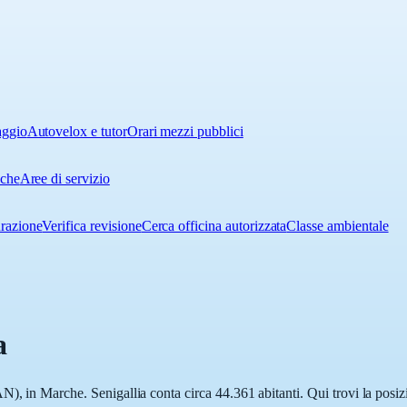
aggio
Autovelox e tutor
Orari mezzi pubblici
iche
Aree di servizio
urazione
Verifica revisione
Cerca officina autorizzata
Classe ambientale
a
), in Marche. Senigallia conta circa 44.361 abitanti. Qui trovi la posizi