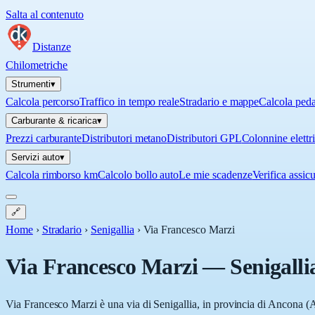
Salta al contenuto
Distanze
Chilometriche
Strumenti
▾
Calcola percorso
Traffico in tempo reale
Stradario e mappe
Calcola ped
Carburante & ricarica
▾
Prezzi carburante
Distributori metano
Distributori GPL
Colonnine elettr
Servizi auto
▾
Calcola rimborso km
Calcolo bollo auto
Le mie scadenze
Verifica assic
🔗
Home
›
Stradario
›
Senigallia
›
Via Francesco Marzi
Via Francesco Marzi
—
Senigalli
Via Francesco Marzi è una via di Senigallia, in provincia di Ancona (AN