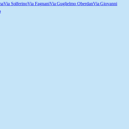
ma
Via Solferino
Via Fagnani
Via Guglielmo Oberdan
Via Giovanni
o