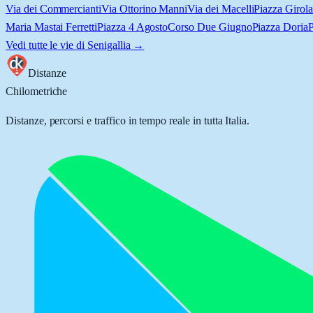
Via dei Commercianti
Via Ottorino Manni
Via dei Macelli
Piazza Girol
Maria Mastai Ferretti
Piazza 4 Agosto
Corso Due Giugno
Piazza Doria
P
Vedi tutte le vie di
Senigallia
→
Distanze
Chilometriche
Distanze, percorsi e traffico in tempo reale in tutta Italia.