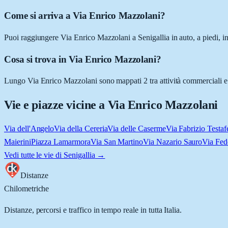
Come si arriva a Via Enrico Mazzolani?
Puoi raggiungere Via Enrico Mazzolani a Senigallia in auto, a piedi, in
Cosa si trova in Via Enrico Mazzolani?
Lungo Via Enrico Mazzolani sono mappati 2 tra attività commerciali e lu
Vie e piazze vicine a
Via Enrico Mazzolani
Via dell'Angelo
Via della Cereria
Via delle Caserme
Via Fabrizio Testaf
Maierini
Piazza Lamarmora
Via San Martino
Via Nazario Sauro
Via Fed
Vedi tutte le vie di
Senigallia
→
Distanze
Chilometriche
Distanze, percorsi e traffico in tempo reale in tutta Italia.