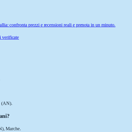
ia: confronta prezzi e recensioni reali e prenota in un minuto.
 verificate
i
a (AN).
ani?
AN), Marche.