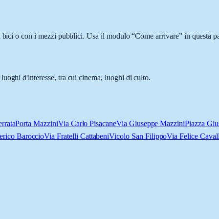
 bici o con i mezzi pubblici. Usa il modulo “Come arrivare” in questa pa
oghi d'interesse, tra cui cinema, luoghi di culto.
errata
Porta Mazzini
Via Carlo Pisacane
Via Giuseppe Mazzini
Piazza Giu
erico Baroccio
Via Fratelli Cattabeni
Vicolo San Filippo
Via Felice Cavall