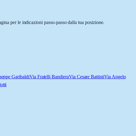
gina per le indicazioni passo-passo dalla tua posizione.
seppe Garibaldi
Via Fratelli Bandiera
Via Cesare Battisti
Via Angelo
otti