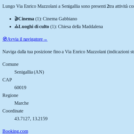
Lungo
Via Enrico Mazzolani
a
Senigallia
sono presenti
2
tra attività 
🎬
Cinema
(
1
)
:
Cinema Gabbiano
⛪
Luoghi di culto
(
1
)
:
Chiesa della Maddalena
🧭
Avvia il navigatore
→
Naviga dalla tua posizione fino a
Via Enrico Mazzolani
(indicazioni st
Comune
Senigallia
(
AN
)
CAP
60019
Regione
Marche
Coordinate
43.7127
,
13.2159
Booking.com