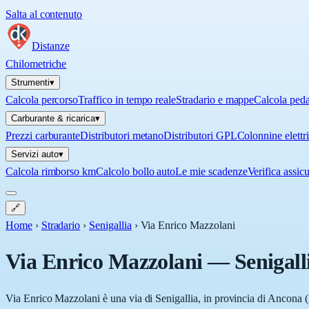
Salta al contenuto
Distanze
Chilometriche
Strumenti
▾
Calcola percorso
Traffico in tempo reale
Stradario e mappe
Calcola ped
Carburante & ricarica
▾
Prezzi carburante
Distributori metano
Distributori GPL
Colonnine elettr
Servizi auto
▾
Calcola rimborso km
Calcolo bollo auto
Le mie scadenze
Verifica assic
🔗
Home
›
Stradario
›
Senigallia
›
Via Enrico Mazzolani
Via Enrico Mazzolani
—
Senigall
Via Enrico Mazzolani è una via di Senigallia, in provincia di Ancona (A