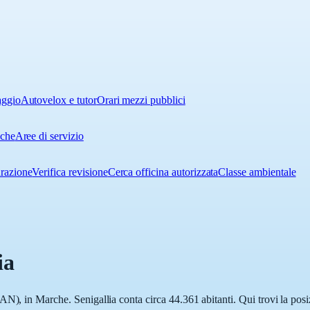
aggio
Autovelox e tutor
Orari mezzi pubblici
iche
Aree di servizio
urazione
Verifica revisione
Cerca officina autorizzata
Classe ambientale
ia
N), in Marche. Senigallia conta circa 44.361 abitanti. Qui trovi la posi