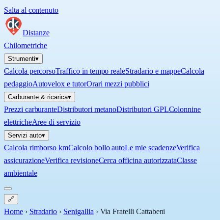
Salta al contenuto
Distanze
Chilometriche
Strumenti
▾
Calcola percorso
Traffico in tempo reale
Stradario e mappe
Calcola
pedaggio
Autovelox e tutor
Orari mezzi pubblici
Carburante & ricarica
▾
Prezzi carburante
Distributori metano
Distributori GPL
Colonnine
elettriche
Aree di servizio
Servizi auto
▾
Calcola rimborso km
Calcolo bollo auto
Le mie scadenze
Verifica
assicurazione
Verifica revisione
Cerca officina autorizzata
Classe
ambientale
🔗
Home
›
Stradario
›
Senigallia
›
Via Fratelli Cattabeni