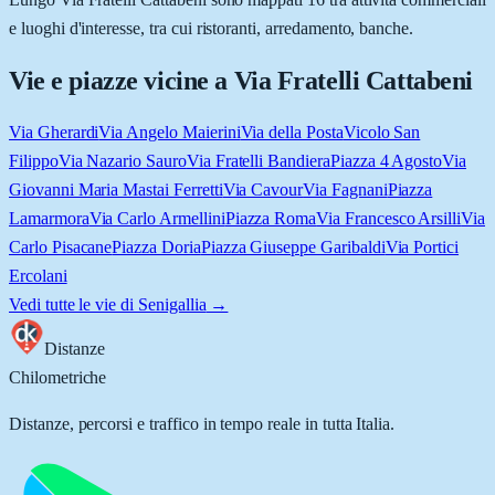
e luoghi d'interesse, tra cui ristoranti, arredamento, banche.
Vie e piazze vicine a
Via Fratelli Cattabeni
Via Gherardi
Via Angelo Maierini
Via della Posta
Vicolo San
Filippo
Via Nazario Sauro
Via Fratelli Bandiera
Piazza 4 Agosto
Via
Giovanni Maria Mastai Ferretti
Via Cavour
Via Fagnani
Piazza
Lamarmora
Via Carlo Armellini
Piazza Roma
Via Francesco Arsilli
Via
Carlo Pisacane
Piazza Doria
Piazza Giuseppe Garibaldi
Via Portici
Ercolani
Vedi tutte le vie di
Senigallia
→
Distanze
Chilometriche
Distanze, percorsi e traffico in tempo reale in tutta Italia.