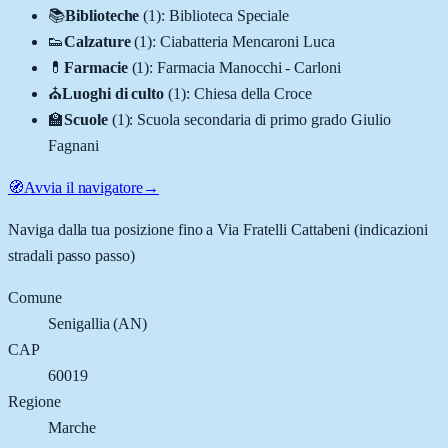
📚
Biblioteche
(
1
)
:
Biblioteca Speciale
👟
Calzature
(
1
)
:
Ciabatteria Mencaroni Luca
💊
Farmacie
(
1
)
:
Farmacia Manocchi - Carloni
⛪
Luoghi di culto
(
1
)
:
Chiesa della Croce
🏫
Scuole
(
1
)
:
Scuola secondaria di primo grado Giulio
Fagnani
🧭
Avvia il navigatore
→
Naviga dalla tua posizione fino a
Via Fratelli Cattabeni
(indicazioni
stradali passo passo)
Comune
Senigallia
(
AN
)
CAP
60019
Regione
Marche