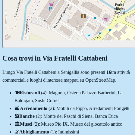
Cosa trovi in
Via Fratelli Cattabeni
Lungo
Via Fratelli Cattabeni
a
Senigallia
sono presenti
16
tra attività
commerciali e luoghi d'interesse mappati su OpenStreetMap.
🍽️
Ristoranti
(
4
)
:
Magnon, Osteria Palazzo Barberini, La
Baldigara, Sushi Corner
🛋️
Arredamento
(
2
)
:
Mobili da Pippo, Arredamenti Pongetti
🏦
Banche
(
2
)
:
Monte dei Paschi di Siena, Banca Etica
🏛️
Musei
(
2
)
:
Museo Pio IX, Museo del giocattolo antico
👗
Abbigliamento
(
1
)
:
Intimissimi