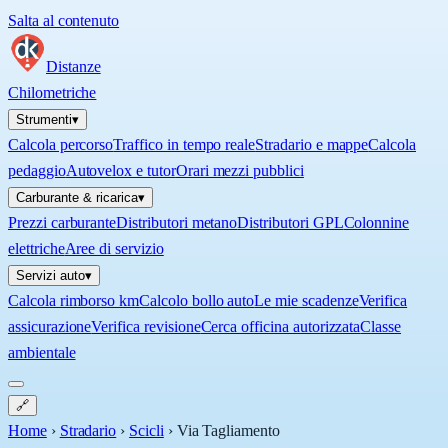
Salta al contenuto
Distanze
Chilometriche
Strumenti
▾
Calcola percorso
Traffico in tempo reale
Stradario e mappe
Calcola
pedaggio
Autovelox e tutor
Orari mezzi pubblici
Carburante & ricarica
▾
Prezzi carburante
Distributori metano
Distributori GPL
Colonnine
elettriche
Aree di servizio
Servizi auto
▾
Calcola rimborso km
Calcolo bollo auto
Le mie scadenze
Verifica
assicurazione
Verifica revisione
Cerca officina autorizzata
Classe
ambientale
🔗
Home
›
Stradario
›
Scicli
›
Via Tagliamento