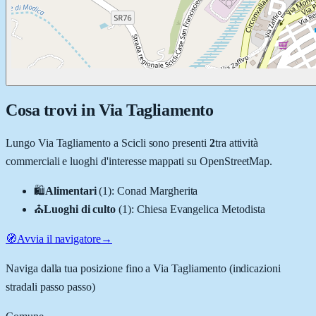
Cosa trovi in
Via Tagliamento
Lungo
Via Tagliamento
a
Scicli
sono presenti
2
tra attività
commerciali e luoghi d'interesse mappati su OpenStreetMap.
🛍️
Alimentari
(
1
)
:
Conad Margherita
⛪
Luoghi di culto
(
1
)
:
Chiesa Evangelica Metodista
🧭
Avvia il navigatore
→
Naviga dalla tua posizione fino a
Via Tagliamento
(indicazioni
stradali passo passo)