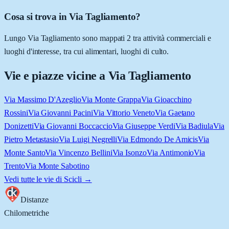
Cosa si trova in Via Tagliamento?
Lungo Via Tagliamento sono mappati 2 tra attività commerciali e
luoghi d'interesse, tra cui alimentari, luoghi di culto.
Vie e piazze vicine a
Via Tagliamento
Via Massimo D'Azeglio
Via Monte Grappa
Via Gioacchino
Rossini
Via Giovanni Pacini
Via Vittorio Veneto
Via Gaetano
Donizetti
Via Giovanni Boccaccio
Via Giuseppe Verdi
Via Badiula
Via
Pietro Metastasio
Via Luigi Negrelli
Via Edmondo De Amicis
Via
Monte Santo
Via Vincenzo Bellini
Via Isonzo
Via Antimonio
Via
Trento
Via Monte Sabotino
Vedi tutte le vie di
Scicli
→
Distanze
Chilometriche