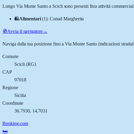
Lungo
Via Monte Santo
a
Scicli
sono presenti
1
tra attività commercia
🛍️
Alimentari
(
1
)
:
Conad Margherita
🧭
Avvia il navigatore
→
Naviga dalla tua posizione fino a
Via Monte Santo
(indicazioni stradal
Comune
Scicli
(
RG
)
CAP
97018
Regione
Sicilia
Coordinate
36.7930
,
14.7031
Booking.com
🛏️