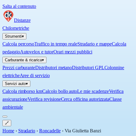
Salta al contenuto
Distanze
Chilometriche
Strumenti
▾
Calcola percorso
Traffico in tempo reale
Stradario e mappe
Calcola
pedaggio
Autovelox e tutor
Orari mezzi pubblici
Carburante & ricarica
▾
Prezzi carburante
Distributori metano
Distributori GPL
Colonnine
elettriche
Aree di servizio
Servizi auto
▾
Calcola rimborso km
Calcolo bollo auto
Le mie scadenze
Verifica
assicurazione
Verifica revisione
Cerca officina autorizzata
Classe
ambientale
🔗
Home
›
Stradario
›
Roncadelle
›
Via Giulietta Banzi