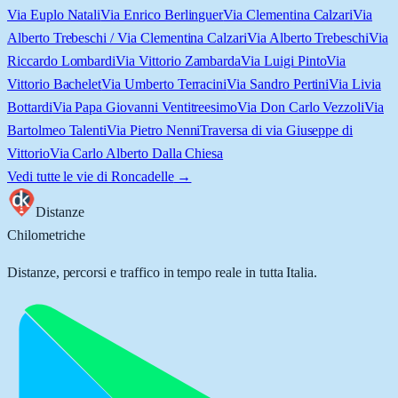
Via Euplo Natali
Via Enrico Berlinguer
Via Clementina Calzari
Via
Alberto Trebeschi / Via Clementina Calzari
Via Alberto Trebeschi
Via
Riccardo Lombardi
Via Vittorio Zambarda
Via Luigi Pinto
Via
Vittorio Bachelet
Via Umberto Terracini
Via Sandro Pertini
Via Livia
Bottardi
Via Papa Giovanni Ventitreesimo
Via Don Carlo Vezzoli
Via
Bartolmeo Talenti
Via Pietro Nenni
Traversa di via Giuseppe di
Vittorio
Via Carlo Alberto Dalla Chiesa
Vedi tutte le vie di
Roncadelle
→
Distanze
Chilometriche
Distanze, percorsi e traffico in tempo reale in tutta Italia.