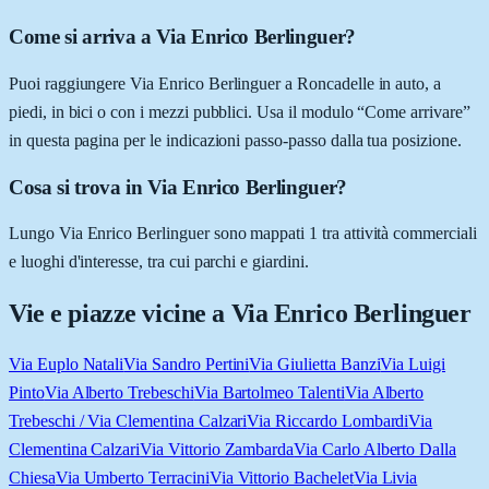
Come si arriva a Via Enrico Berlinguer?
Puoi raggiungere Via Enrico Berlinguer a Roncadelle in auto, a
piedi, in bici o con i mezzi pubblici. Usa il modulo “Come arrivare”
in questa pagina per le indicazioni passo-passo dalla tua posizione.
Cosa si trova in Via Enrico Berlinguer?
Lungo Via Enrico Berlinguer sono mappati 1 tra attività commerciali
e luoghi d'interesse, tra cui parchi e giardini.
Vie e piazze vicine a
Via Enrico Berlinguer
Via Euplo Natali
Via Sandro Pertini
Via Giulietta Banzi
Via Luigi
Pinto
Via Alberto Trebeschi
Via Bartolmeo Talenti
Via Alberto
Trebeschi / Via Clementina Calzari
Via Riccardo Lombardi
Via
Clementina Calzari
Via Vittorio Zambarda
Via Carlo Alberto Dalla
Chiesa
Via Umberto Terracini
Via Vittorio Bachelet
Via Livia