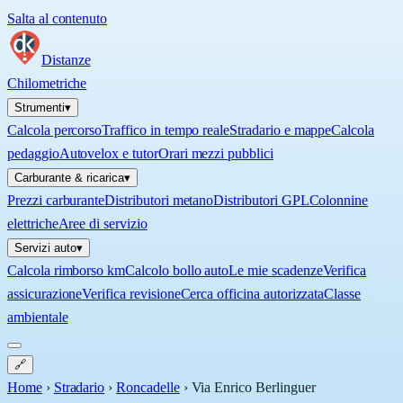
Salta al contenuto
Distanze
Chilometriche
Strumenti
▾
Calcola percorso
Traffico in tempo reale
Stradario e mappe
Calcola
pedaggio
Autovelox e tutor
Orari mezzi pubblici
Carburante & ricarica
▾
Prezzi carburante
Distributori metano
Distributori GPL
Colonnine
elettriche
Aree di servizio
Servizi auto
▾
Calcola rimborso km
Calcolo bollo auto
Le mie scadenze
Verifica
assicurazione
Verifica revisione
Cerca officina autorizzata
Classe
ambientale
🔗
Home
›
Stradario
›
Roncadelle
›
Via Enrico Berlinguer