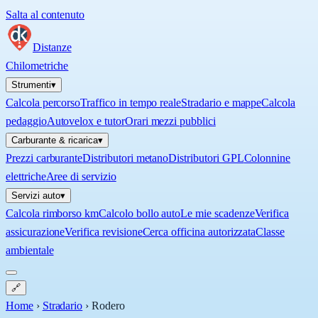
Salta al contenuto
Distanze
Chilometriche
Strumenti
▾
Calcola percorso
Traffico in tempo reale
Stradario e mappe
Calcola
pedaggio
Autovelox e tutor
Orari mezzi pubblici
Carburante & ricarica
▾
Prezzi carburante
Distributori metano
Distributori GPL
Colonnine
elettriche
Aree di servizio
Servizi auto
▾
Calcola rimborso km
Calcolo bollo auto
Le mie scadenze
Verifica
assicurazione
Verifica revisione
Cerca officina autorizzata
Classe
ambientale
🔗
Home
›
Stradario
›
Rodero