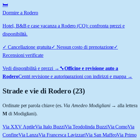
🛏️
Dormire a Rodero
Hotel, B&B e case vacanza a Rodero (CO): confronta prezzi e
disponibilità.
✓
Cancellazione gratuita
✓
Nessun costo di prenotazione
✓
Recensioni verificate
Vedi disponibilità e prezzi →
🔧
Officine e revisione auto a
Rodero
Centri revisione e autoriparazioni con indirizzi e mappa →
Strade e vie di
Rodero
(
23
)
Ordinate per parola chiave (es.
Via Amedeo Modigliani
→ alla lettera
M
di Modigliani).
Via XXV Aprile
Via Italo Buzzi
Via Teodolinda Buzzi
Via Como
Via
Confine
Via Lanza
Via Francesca Lavizzari
Via San Maffeo
Via Primo