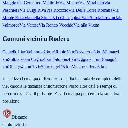
Maggio
Via Gerolamo Mattirolo
Via Milano
Via Mirabello
Via
Peschiera
Via Luigi Riva
Via Roccolo
Via Della Torre Romana
Via
Monte Rosa
Via della Stretta
Via Giuseppina Valli
Strada Provinciale
Valmorea
Via Varese
Via Ronco Vecchio
Via alla Vigna
Comuni vicini a
Rodero
Cantello
1
km
Valmorea
2
km
Albiolo
3
km
Bizzarone
3
km
Malnate
4
km
Solbiate con Cagno
4
km
Faloppio
4
km
Uggiate con Ronago
4
km
Binago
4
km
Clivio
5
km
Viggiù
5
km
Vedano Olona
6
km
Visualizza la mappa di
Rodero
, consulta lo stradario completo delle
vie, calcola le distanze chilometriche verso altre città e i tempi di
percorrenza. Usa il pulsante 📍 sulla mappa per centrarla sulla tua
posizione.
Distanze
Chilometriche