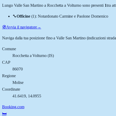
Lungo
Valle San Martino
a
Rocchetta a Volturno
sono presenti
1
tra a
🔧
Officine
(
1
)
:
Notardonato Carmine e Paolone Domenico
🧭
Avvia il navigatore
→
Naviga dalla tua posizione fino a
Valle San Martino
(indicazioni strada
Comune
Rocchetta a Volturno
(
IS
)
CAP
86070
Regione
Molise
Coordinate
41.6419
,
14.0955
Booking.com
🛏️