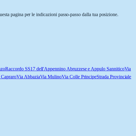
esta pagina per le indicazioni passo-passo dalla tua posizione.
nzo
Raccordo SS17 dell'Appennino Abruzzese e Appulo Sannitico
Via
 Capraro
Via Abbazia
Via Mulino
Via Colle Principe
Strada Provinciale