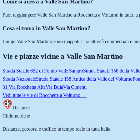
Come si arriva a Valle San Martino?
Puoi raggiungere Valle San Martino a Rocchetta a Volturno in auto, a p
Cosa si trova in Valle San Martino?
Lungo Valle San Martino sono mappati 1 tra attività commerciali e luoghi
Vie e piazze vicine a
Valle San Martino
Strada Statale 652 di Fondo Valle Sangro
Strada Statale 158 della Vall
Strada Nazionale
Strada Statale 158 Antica della Valle del Volturno
Pon
31 Via Rocchetta Alta
Via Buia
Via Cimenti
Vedi tutte le vie di
Rocchetta a Volturno
→
Distanze
Chilometriche
Distanze, percorsi e traffico in tempo reale in tutta Italia.