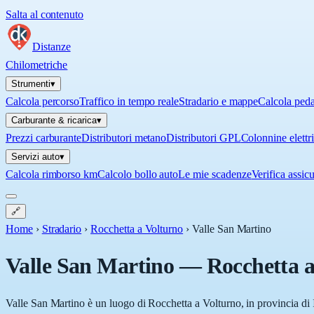
Salta al contenuto
Distanze
Chilometriche
Strumenti
▾
Calcola percorso
Traffico in tempo reale
Stradario e mappe
Calcola ped
Carburante & ricarica
▾
Prezzi carburante
Distributori metano
Distributori GPL
Colonnine elettr
Servizi auto
▾
Calcola rimborso km
Calcolo bollo auto
Le mie scadenze
Verifica assic
🔗
Home
›
Stradario
›
Rocchetta a Volturno
›
Valle San Martino
Valle San Martino
—
Rocchetta a
Valle San Martino è un luogo di Rocchetta a Volturno, in provincia di I