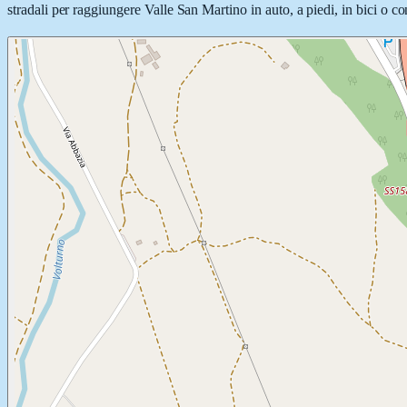
stradali per raggiungere Valle San Martino in auto, a piedi, in bici o co