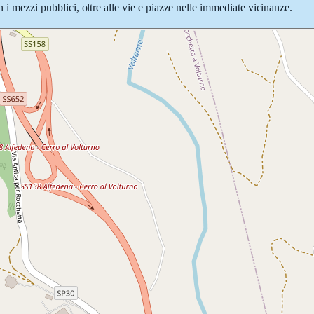
n i mezzi pubblici, oltre alle vie e piazze nelle immediate vicinanze.