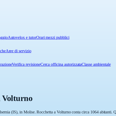
aggio
Autovelox e tutor
Orari mezzi pubblici
iche
Aree di servizio
urazione
Verifica revisione
Cerca officina autorizzata
Classe ambientale
 Volturno
sernia (IS), in Molise. Rocchetta a Volturno conta circa 1064 abitanti. Q