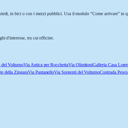
iedi, in bici o con i mezzi pubblici. Usa il modulo “Come arrivare” in qu
 d'interesse, tra cui officine.
e del Volturno
Via Antica per Rocchetta
Via Olimitoni
Galleria Casa Lore
te della Zingara
Via Pantanello
Via Sorgenti del Volturno
Contrada Pesco