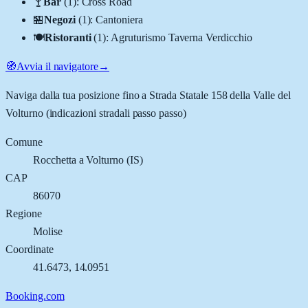
🍸
Bar
(
1
)
:
Cross Road
🏪
Negozi
(
1
)
:
Cantoniera
🍽️
Ristoranti
(
1
)
:
Agruturismo Taverna Verdicchio
🧭
Avvia il navigatore
→
Naviga dalla tua posizione fino a
Strada Statale 158 della Valle del
Volturno
(indicazioni stradali passo passo)
Comune
Rocchetta a Volturno
(
IS
)
CAP
86070
Regione
Molise
Coordinate
41.6473
,
14.0951
Booking.com