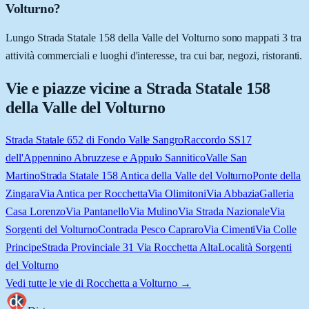
Volturno?
Lungo Strada Statale 158 della Valle del Volturno sono mappati 3 tra
attività commerciali e luoghi d'interesse, tra cui bar, negozi, ristoranti.
Vie e piazze vicine a
Strada Statale 158
della Valle del Volturno
Strada Statale 652 di Fondo Valle Sangro
Raccordo SS17
dell'Appennino Abruzzese e Appulo Sannitico
Valle San
Martino
Strada Statale 158 Antica della Valle del Volturno
Ponte della
Zingara
Via Antica per Rocchetta
Via Olimitoni
Via Abbazia
Galleria
Casa Lorenzo
Via Pantanello
Via Mulino
Via Strada Nazionale
Via
Sorgenti del Volturno
Contrada Pesco Capraro
Via Cimenti
Via Colle
Principe
Strada Provinciale 31 Via Rocchetta Alta
Località Sorgenti
del Volturno
Vedi tutte le vie di
Rocchetta a Volturno
→