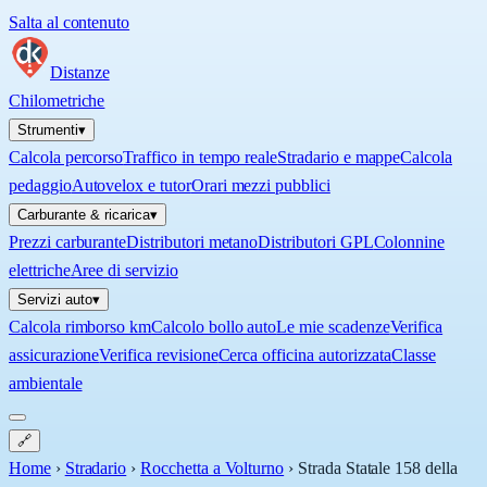
Salta al contenuto
Distanze
Chilometriche
Strumenti
▾
Calcola percorso
Traffico in tempo reale
Stradario e mappe
Calcola
pedaggio
Autovelox e tutor
Orari mezzi pubblici
Carburante & ricarica
▾
Prezzi carburante
Distributori metano
Distributori GPL
Colonnine
elettriche
Aree di servizio
Servizi auto
▾
Calcola rimborso km
Calcolo bollo auto
Le mie scadenze
Verifica
assicurazione
Verifica revisione
Cerca officina autorizzata
Classe
ambientale
🔗
Home
›
Stradario
›
Rocchetta a Volturno
›
Strada Statale 158 della