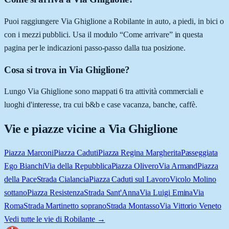
Puoi raggiungere Via Ghiglione a Robilante in auto, a piedi, in bici o
con i mezzi pubblici. Usa il modulo “Come arrivare” in questa
pagina per le indicazioni passo-passo dalla tua posizione.
Cosa si trova in Via Ghiglione?
Lungo Via Ghiglione sono mappati 6 tra attività commerciali e
luoghi d'interesse, tra cui b&b e case vacanza, banche, caffè.
Vie e piazze vicine a
Via Ghiglione
Piazza Marconi
Piazza Caduti
Piazza Regina Margherita
Passeggiata
Ego Bianchi
Via della Repubblica
Piazza Olivero
Via Armand
Piazza
della Pace
Strada Cialancia
Piazza Caduti sul Lavoro
Vicolo Molino
sottano
Piazza Resistenza
Strada Sant'Anna
Via Luigi Emina
Via
Roma
Strada Martinetto soprano
Strada Montasso
Via Vittorio Veneto
Vedi tutte le vie di
Robilante
→