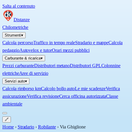
Salta al contenuto
Distanze
Chilometriche
Strumenti
▾
Calcola percorso
Traffico in tempo reale
Stradario e mappe
Calcola
pedaggio
Autovelox e tutor
Orari mezzi pubblici
Carburante & ricarica
▾
Prezzi carburante
Distributori metano
Distributori GPL
Colonnine
elettriche
Aree di servizio
Servizi auto
▾
Calcola rimborso km
Calcolo bollo auto
Le mie scadenze
Verifica
assicurazione
Verifica revisione
Cerca officina autorizzata
Classe
ambientale
🔗
Home
›
Stradario
›
Robilante
›
Via Ghiglione