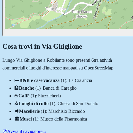
Cosa trovi in
Via Ghiglione
Lungo
Via Ghiglione
a
Robilante
sono presenti
6
tra attività
commerciali e luoghi d'interesse mappati su OpenStreetMap.
🛏️
B&B e case vacanza
(
1
)
:
La Cialancia
🏦
Banche
(
1
)
:
Banca di Caraglio
☕
Caffè
(
1
)
:
Stuzzicheria
⛪
Luoghi di culto
(
1
)
:
Chiesa di San Donato
🥩
Macellerie
(
1
)
:
Marchisio Riccardo
🏛️
Musei
(
1
)
:
Museo della Fisarmonica
🧭
Avvia il navigatore
→