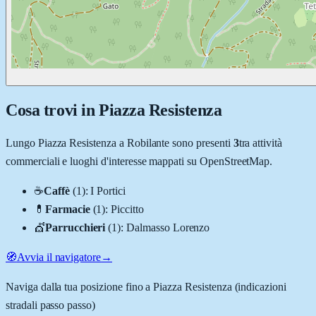
Cosa trovi in
Piazza Resistenza
Lungo
Piazza Resistenza
a
Robilante
sono presenti
3
tra attività
commerciali e luoghi d'interesse mappati su OpenStreetMap.
☕
Caffè
(
1
)
:
I Portici
💊
Farmacie
(
1
)
:
Piccitto
💇
Parrucchieri
(
1
)
:
Dalmasso Lorenzo
🧭
Avvia il navigatore
→
Naviga dalla tua posizione fino a
Piazza Resistenza
(indicazioni
stradali passo passo)