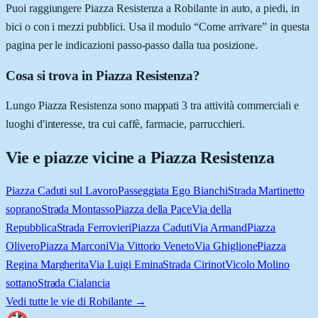
Puoi raggiungere Piazza Resistenza a Robilante in auto, a piedi, in
bici o con i mezzi pubblici. Usa il modulo “Come arrivare” in questa
pagina per le indicazioni passo-passo dalla tua posizione.
Cosa si trova in Piazza Resistenza?
Lungo Piazza Resistenza sono mappati 3 tra attività commerciali e
luoghi d'interesse, tra cui caffè, farmacie, parrucchieri.
Vie e piazze vicine a
Piazza Resistenza
Piazza Caduti sul Lavoro
Passeggiata Ego Bianchi
Strada Martinetto
soprano
Strada Montasso
Piazza della Pace
Via della
Repubblica
Strada Ferrovieri
Piazza Caduti
Via Armand
Piazza
Olivero
Piazza Marconi
Via Vittorio Veneto
Via Ghiglione
Piazza
Regina Margherita
Via Luigi Emina
Strada Cirinot
Vicolo Molino
sottano
Strada Cialancia
Vedi tutte le vie di
Robilante
→