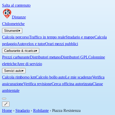
Salta al contenuto
Distanze
Chilometriche
Strumenti
▾
Calcola percorso
Traffico in tempo reale
Stradario e mappe
Calcola
pedaggio
Autovelox e tutor
Orari mezzi pubblici
Carburante & ricarica
▾
Prezzi carburante
Distributori metano
Distributori GPL
Colonnine
elettriche
Aree di servizio
Servizi auto
▾
Calcola rimborso km
Calcolo bollo auto
Le mie scadenze
Verifica
assicurazione
Verifica revisione
Cerca officina autorizzata
Classe
ambientale
🔗
Home
›
Stradario
›
Robilante
›
Piazza Resistenza