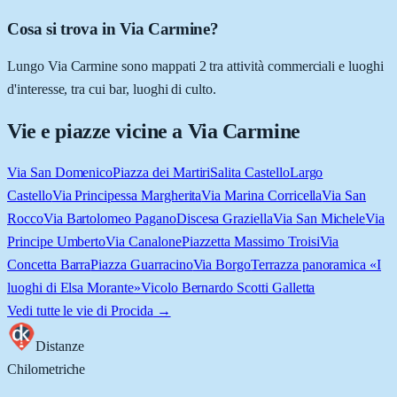
Cosa si trova in Via Carmine?
Lungo Via Carmine sono mappati 2 tra attività commerciali e luoghi
d'interesse, tra cui bar, luoghi di culto.
Vie e piazze vicine a
Via Carmine
Via San Domenico
Piazza dei Martiri
Salita Castello
Largo
Castello
Via Principessa Margherita
Via Marina Corricella
Via San
Rocco
Via Bartolomeo Pagano
Discesa Graziella
Via San Michele
Via
Principe Umberto
Via Canalone
Piazzetta Massimo Troisi
Via
Concetta Barra
Piazza Guarracino
Via Borgo
Terrazza panoramica «I
luoghi di Elsa Morante»
Vicolo Bernardo Scotti Galletta
Vedi tutte le vie di
Procida
→
Distanze
Chilometriche