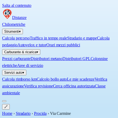
Salta al contenuto
Distanze
Chilometriche
Strumenti
▾
Calcola percorso
Traffico in tempo reale
Stradario e mappe
Calcola
pedaggio
Autovelox e tutor
Orari mezzi pubblici
Carburante & ricarica
▾
Prezzi carburante
Distributori metano
Distributori GPL
Colonnine
elettriche
Aree di servizio
Servizi auto
▾
Calcola rimborso km
Calcolo bollo auto
Le mie scadenze
Verifica
assicurazione
Verifica revisione
Cerca officina autorizzata
Classe
ambientale
🔗
Home
›
Stradario
›
Procida
›
Via Carmine