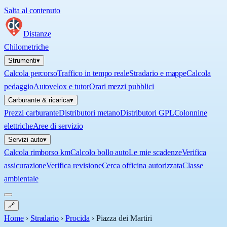
Salta al contenuto
Distanze
Chilometriche
Strumenti
▾
Calcola percorso
Traffico in tempo reale
Stradario e mappe
Calcola
pedaggio
Autovelox e tutor
Orari mezzi pubblici
Carburante & ricarica
▾
Prezzi carburante
Distributori metano
Distributori GPL
Colonnine
elettriche
Aree di servizio
Servizi auto
▾
Calcola rimborso km
Calcolo bollo auto
Le mie scadenze
Verifica
assicurazione
Verifica revisione
Cerca officina autorizzata
Classe
ambientale
🔗
Home
›
Stradario
›
Procida
›
Piazza dei Martiri