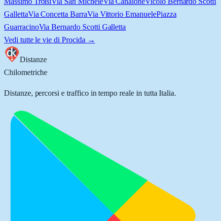
Massimo Troisi
Via San Michele
Via Canalone
Vicolo Bernardo Scotti
Galletta
Via Concetta Barra
Via Vittorio Emanuele
Piazza
Guarracino
Via Bernardo Scotti Galletta
Vedi tutte le vie di
Procida
→
Distanze
Chilometriche
Distanze, percorsi e traffico in tempo reale in tutta Italia.