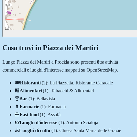
Cosa trovi in
Piazza dei Martiri
Lungo
Piazza dei Martiri
a
Procida
sono presenti
8
tra attività
commerciali e luoghi d'interesse mappati su OpenStreetMap.
🍽️
Ristoranti
(
2
)
:
La Piazzetta, Ristorante Caracalè
🛍️
Alimentari
(
1
)
:
Tabacchi & Alimentari
🍸
Bar
(
1
)
:
Bellavista
💊
Farmacie
(
1
)
:
Farmacia
🍔
Fast food
(
1
)
:
Assafà
📸
Luoghi d'interesse
(
1
)
:
Antonio Scialoja
⛪
Luoghi di culto
(
1
)
:
Chiesa Santa Maria delle Grazie