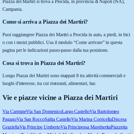
Piazza dei Martiri si trova a Procida, in provincia di Napoli (NA),
Campania.
Come si arriva a Piazza dei Martiri?
Puoi raggiungere Piazza dei Martiri a Procida in auto, a piedi, in bici
o con i mezzi pubblici. Usa il modulo “Come arrivare” in questa
pagina per le indicazioni passo-passo dalla tua posizione.
Cosa si trova in Piazza dei Martiri?
Lungo Piazza dei Martiri sono mappati 8 tra attività commerciali e
luoghi d'interesse, tra cui ristoranti, alimentari, bar.
Vie e piazze vicine a
Piazza dei Martiri
Via Carmine
Via San Domenico
Largo Castello
Via Bartolomeo
Pagano
Via San Rocco
Salita Castello
Via Marina Corricella
Discesa
Graziella
Via Principe Umberto
Via Principessa Margherita
Piazzetta