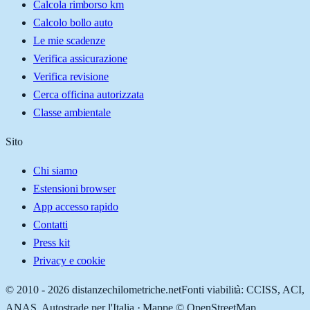
Calcola rimborso km
Calcolo bollo auto
Le mie scadenze
Verifica assicurazione
Verifica revisione
Cerca officina autorizzata
Classe ambientale
Sito
Chi siamo
Estensioni browser
App accesso rapido
Contatti
Press kit
Privacy e cookie
© 2010 -
2026
distanzechilometriche.net
Fonti viabilità: CCISS, ACI,
ANAS, Autostrade per l'Italia · Mappe © OpenStreetMap