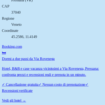
Pressana
(
VR
)
CAP
37040
Regione
Veneto
Coordinate
45.2586
,
11.4149
Booking.com
🛏️
Dormi a due passi da Via Rovenega
Hotel, B&B e case vacanza vicinissimi a Via Rovenega, Pressana:
confronta prezzi e recensioni reali e prenota in un minuto.
✓
Cancellazione gratuita
✓
Nessun costo di prenotazione
✓
Recensioni verificate
Vedi gli hotel →