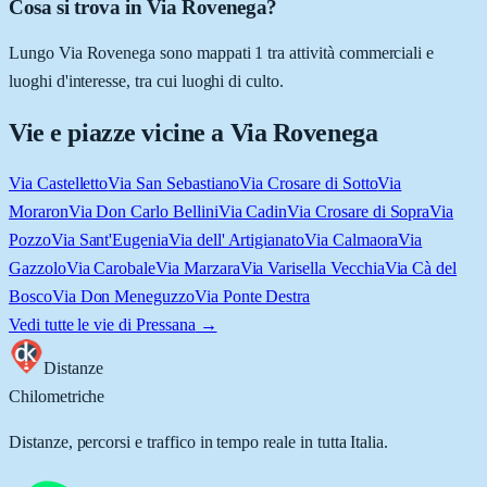
Cosa si trova in Via Rovenega?
Lungo Via Rovenega sono mappati 1 tra attività commerciali e
luoghi d'interesse, tra cui luoghi di culto.
Vie e piazze vicine a
Via Rovenega
Via Castelletto
Via San Sebastiano
Via Crosare di Sotto
Via
Moraron
Via Don Carlo Bellini
Via Cadin
Via Crosare di Sopra
Via
Pozzo
Via Sant'Eugenia
Via dell' Artigianato
Via Calmaora
Via
Gazzolo
Via Carobale
Via Marzara
Via Varisella Vecchia
Via Cà del
Bosco
Via Don Meneguzzo
Via Ponte Destra
Vedi tutte le vie di
Pressana
→
Distanze
Chilometriche
Distanze, percorsi e traffico in tempo reale in tutta Italia.