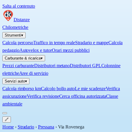
Salta al contenuto
Distanze
Chilometriche
Strumenti
▾
Calcola percorso
Traffico in tempo reale
Stradario e mappe
Calcola
pedaggio
Autovelox e tutor
Orari mezzi pubblici
Carburante & ricarica
▾
Prezzi carburante
Distributori metano
Distributori GPL
Colonnine
elettriche
Aree di servizio
Servizi auto
▾
Calcola rimborso km
Calcolo bollo auto
Le mie scadenze
Verifica
assicurazione
Verifica revisione
Cerca officina autorizzata
Classe
ambientale
🔗
Home
›
Stradario
›
Pressana
›
Via Rovenega