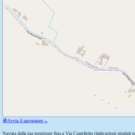
🧭
Avvia il navigatore
→
Naviga dalla tua posizione fino a
Via Castelletto
(indicazioni stradali 