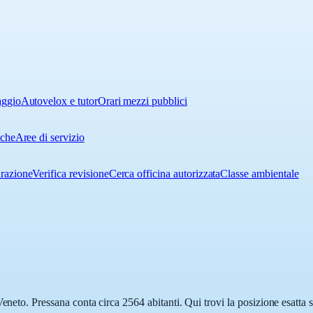
aggio
Autovelox e tutor
Orari mezzi pubblici
iche
Aree di servizio
urazione
Verifica revisione
Cerca officina autorizzata
Classe ambientale
Veneto. Pressana conta circa 2564 abitanti. Qui trovi la posizione esatta