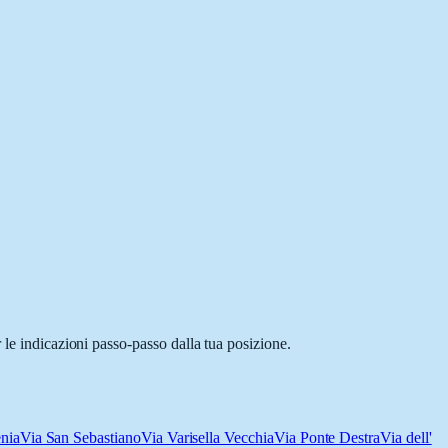
 le indicazioni passo-passo dalla tua posizione.
nia
Via San Sebastiano
Via Varisella Vecchia
Via Ponte Destra
Via dell'