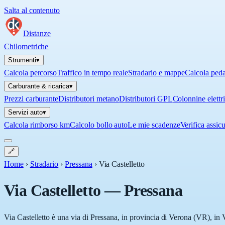
Salta al contenuto
Distanze
Chilometriche
Strumenti
▾
Calcola percorso
Traffico in tempo reale
Stradario e mappe
Calcola ped
Carburante & ricarica
▾
Prezzi carburante
Distributori metano
Distributori GPL
Colonnine elettr
Servizi auto
▾
Calcola rimborso km
Calcolo bollo auto
Le mie scadenze
Verifica assic
🔗
Home
›
Stradario
›
Pressana
›
Via Castelletto
Via Castelletto
—
Pressana
Via Castelletto è una via di Pressana, in provincia di Verona (VR), in 