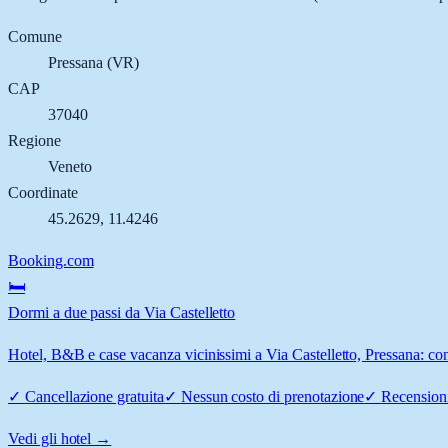
Comune
Pressana
(
VR
)
CAP
37040
Regione
Veneto
Coordinate
45.2629
,
11.4246
Booking.com
🛏️
Dormi a due passi da Via Castelletto
Hotel, B&B e case vacanza vicinissimi a Via Castelletto, Pressana: conf
✓
Cancellazione gratuita
✓
Nessun costo di prenotazione
✓
Recensioni
Vedi gli hotel →