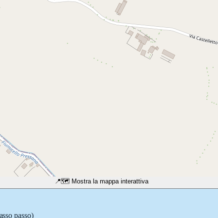
📍
🗺️ Mostra la mappa interattiva
passo passo)