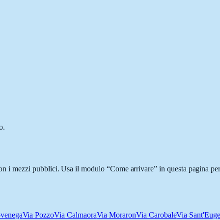
o.
 con i mezzi pubblici. Usa il modulo “Come arrivare” in questa pagina per
ovenega
Via Pozzo
Via Calmaora
Via Moraron
Via Carobale
Via Sant'Euge