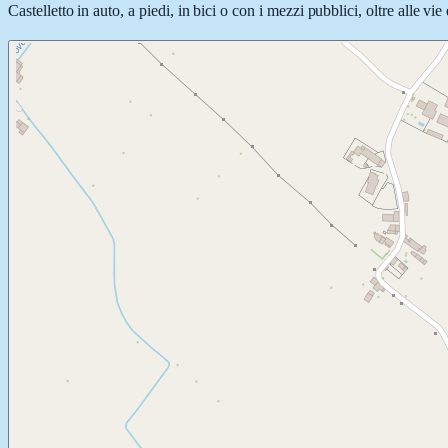
Castelletto in auto, a piedi, in bici o con i mezzi pubblici, oltre alle v