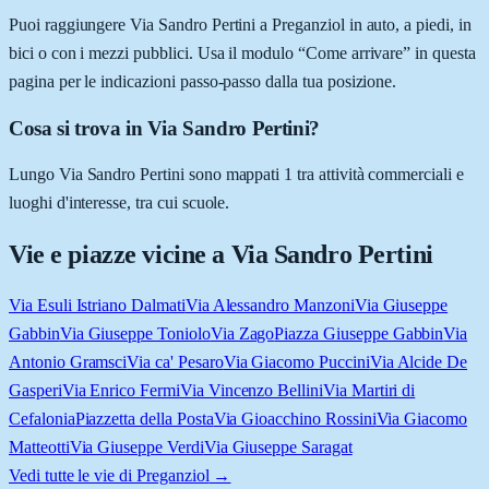
Puoi raggiungere Via Sandro Pertini a Preganziol in auto, a piedi, in
bici o con i mezzi pubblici. Usa il modulo “Come arrivare” in questa
pagina per le indicazioni passo-passo dalla tua posizione.
Cosa si trova in Via Sandro Pertini?
Lungo Via Sandro Pertini sono mappati 1 tra attività commerciali e
luoghi d'interesse, tra cui scuole.
Vie e piazze vicine a
Via Sandro Pertini
Via Esuli Istriano Dalmati
Via Alessandro Manzoni
Via Giuseppe
Gabbin
Via Giuseppe Toniolo
Via Zago
Piazza Giuseppe Gabbin
Via
Antonio Gramsci
Via ca' Pesaro
Via Giacomo Puccini
Via Alcide De
Gasperi
Via Enrico Fermi
Via Vincenzo Bellini
Via Martiri di
Cefalonia
Piazzetta della Posta
Via Gioacchino Rossini
Via Giacomo
Matteotti
Via Giuseppe Verdi
Via Giuseppe Saragat
Vedi tutte le vie di
Preganziol
→