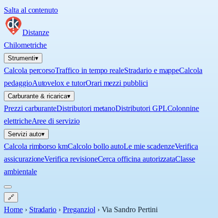
Salta al contenuto
Distanze
Chilometriche
Strumenti
▾
Calcola percorso
Traffico in tempo reale
Stradario e mappe
Calcola
pedaggio
Autovelox e tutor
Orari mezzi pubblici
Carburante & ricarica
▾
Prezzi carburante
Distributori metano
Distributori GPL
Colonnine
elettriche
Aree di servizio
Servizi auto
▾
Calcola rimborso km
Calcolo bollo auto
Le mie scadenze
Verifica
assicurazione
Verifica revisione
Cerca officina autorizzata
Classe
ambientale
🔗
Home
›
Stradario
›
Preganziol
›
Via Sandro Pertini