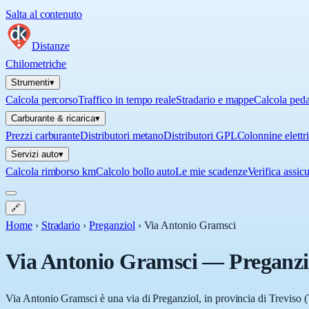
Salta al contenuto
Distanze
Chilometriche
Strumenti
▾
Calcola percorso
Traffico in tempo reale
Stradario e mappe
Calcola ped
Carburante & ricarica
▾
Prezzi carburante
Distributori metano
Distributori GPL
Colonnine elettr
Servizi auto
▾
Calcola rimborso km
Calcolo bollo auto
Le mie scadenze
Verifica assic
🔗
Home
›
Stradario
›
Preganziol
›
Via Antonio Gramsci
Via Antonio Gramsci
—
Preganzi
Via Antonio Gramsci è una via di Preganziol, in provincia di Treviso (T