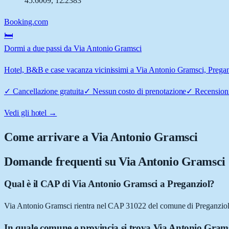
45.6009
,
12.2383
Booking.com
🛏️
Dormi a due passi da Via Antonio Gramsci
Hotel, B&B e case vacanza vicinissimi a Via Antonio Gramsci, Preganzi
✓
Cancellazione gratuita
✓
Nessun costo di prenotazione
✓
Recensioni
Vedi gli hotel →
Come arrivare a
Via Antonio Gramsci
Domande frequenti su
Via Antonio Gramsci
Qual è il CAP di Via Antonio Gramsci a Preganziol?
Via Antonio Gramsci rientra nel CAP 31022 del comune di Preganzio
In quale comune e provincia si trova Via Antonio Gram