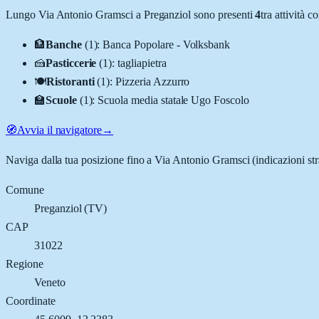
Lungo
Via Antonio Gramsci
a
Preganziol
sono presenti
4
tra attività 
🏦
Banche
(
1
)
:
Banca Popolare - Volksbank
🍰
Pasticcerie
(
1
)
:
tagliapietra
🍽️
Ristoranti
(
1
)
:
Pizzeria Azzurro
🏫
Scuole
(
1
)
:
Scuola media statale Ugo Foscolo
🧭
Avvia il navigatore
→
Naviga dalla tua posizione fino a
Via Antonio Gramsci
(indicazioni st
Comune
Preganziol
(
TV
)
CAP
31022
Regione
Veneto
Coordinate