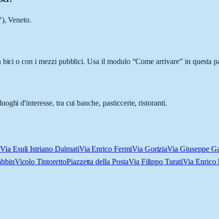
V), Veneto.
 bici o con i mezzi pubblici. Usa il modulo “Come arrivare” in questa pa
hi d'interesse, tra cui banche, pasticcerie, ristoranti.
Via Esuli Istriano Dalmati
Via Enrico Fermi
Via Gorizia
Via Giuseppe G
abbin
Vicolo Tintoretto
Piazzetta della Posta
Via Filippo Turati
Via Enrico 