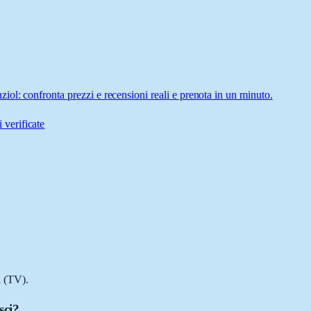
ol: confronta prezzi e recensioni reali e prenota in un minuto.
 verificate
l (TV).
sci?