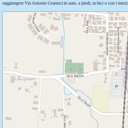
raggiungere Via Antonio Gramsci in auto, a piedi, in bici o con i mezzi 