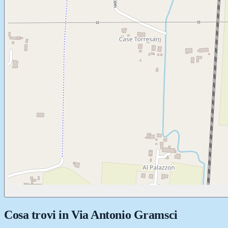
Cosa trovi in
Via Antonio Gramsci