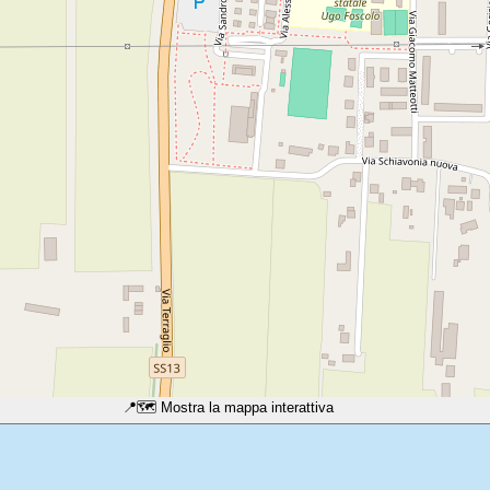
📍
🗺️ Mostra la mappa interattiva