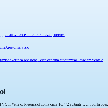
aggio
Autovelox e tutor
Orari mezzi pubblici
iche
Aree di servizio
urazione
Verifica revisione
Cerca officina autorizzata
Classe ambientale
ol
V), in Veneto. Preganziol conta circa 16.772 abitanti. Qui trovi la posiz