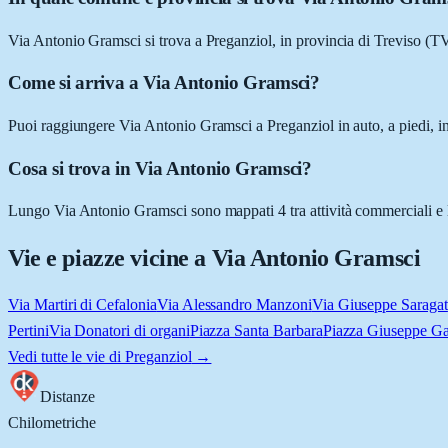
Via Antonio Gramsci si trova a Preganziol, in provincia di Treviso (T
Come si arriva a Via Antonio Gramsci?
Puoi raggiungere Via Antonio Gramsci a Preganziol in auto, a piedi, in
Cosa si trova in Via Antonio Gramsci?
Lungo Via Antonio Gramsci sono mappati 4 tra attività commerciali e luog
Vie e piazze vicine a
Via Antonio Gramsci
Via Martiri di Cefalonia
Via Alessandro Manzoni
Via Giuseppe Saragat
Pertini
Via Donatori di organi
Piazza Santa Barbara
Piazza Giuseppe G
Vedi tutte le vie di
Preganziol
→
Distanze
Chilometriche