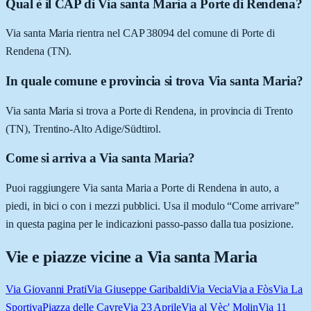
Qual è il CAP di Via santa Maria a Porte di Rendena?
Via santa Maria rientra nel CAP 38094 del comune di Porte di
Rendena (TN).
In quale comune e provincia si trova Via santa Maria?
Via santa Maria si trova a Porte di Rendena, in provincia di Trento
(TN), Trentino-Alto Adige/Südtirol.
Come si arriva a Via santa Maria?
Puoi raggiungere Via santa Maria a Porte di Rendena in auto, a
piedi, in bici o con i mezzi pubblici. Usa il modulo “Come arrivare”
in questa pagina per le indicazioni passo-passo dalla tua posizione.
Vie e piazze vicine a
Via santa Maria
Via Giovanni Prati
Via Giuseppe Garibaldi
Via Vecia
Via a Fòs
Via La
Sportiva
Piazza delle Cavre
Via 23 Aprile
Via al Vèc' Molin
Via 11