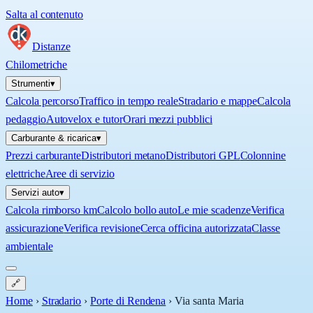
Salta al contenuto
Distanze
Chilometriche
Strumenti
▾
Calcola percorso
Traffico in tempo reale
Stradario e mappe
Calcola
pedaggio
Autovelox e tutor
Orari mezzi pubblici
Carburante & ricarica
▾
Prezzi carburante
Distributori metano
Distributori GPL
Colonnine
elettriche
Aree di servizio
Servizi auto
▾
Calcola rimborso km
Calcolo bollo auto
Le mie scadenze
Verifica
assicurazione
Verifica revisione
Cerca officina autorizzata
Classe
ambientale
🔗
Home
›
Stradario
›
Porte di Rendena
›
Via santa Maria