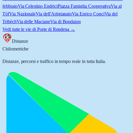
febbraio
Via Celestino Endrici
Piazza Famiglia Cooperativa
Via al
Tòf
Via Nazionale
Via dell'Artigianato
Via Enrico Conci
Via del
Tribèch
Via delle Maciane
Via di Bondaion
Vedi tutte le vie di
Porte di Rendena
→
Distanze
Chilometriche
Distanze, percorsi e traffico in tempo reale in tutta Italia.