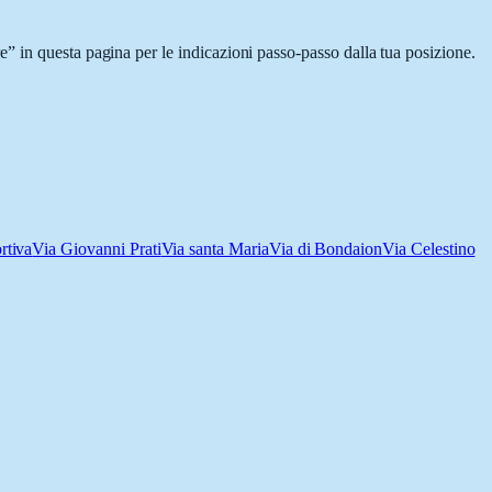
” in questa pagina per le indicazioni passo-passo dalla tua posizione.
rtiva
Via Giovanni Prati
Via santa Maria
Via di Bondaion
Via Celestino