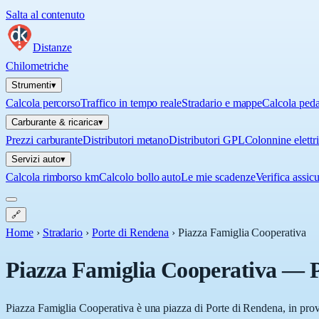
Salta al contenuto
Distanze
Chilometriche
Strumenti
▾
Calcola percorso
Traffico in tempo reale
Stradario e mappe
Calcola ped
Carburante & ricarica
▾
Prezzi carburante
Distributori metano
Distributori GPL
Colonnine elettr
Servizi auto
▾
Calcola rimborso km
Calcolo bollo auto
Le mie scadenze
Verifica assic
🔗
Home
›
Stradario
›
Porte di Rendena
›
Piazza Famiglia Cooperativa
Piazza Famiglia Cooperativa
—
Piazza Famiglia Cooperativa è una piazza di Porte di Rendena, in provi