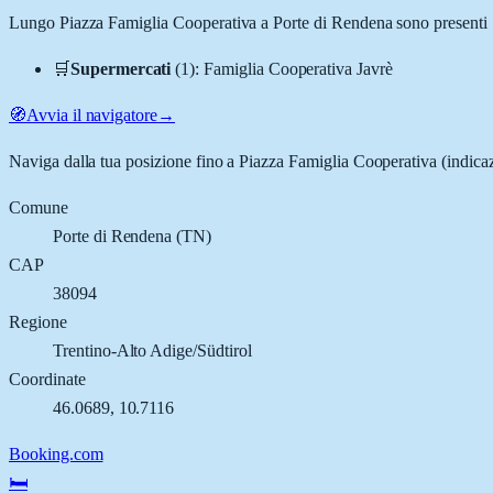
Lungo
Piazza Famiglia Cooperativa
a
Porte di Rendena
sono presenti
🛒
Supermercati
(
1
)
:
Famiglia Cooperativa Javrè
🧭
Avvia il navigatore
→
Naviga dalla tua posizione fino a
Piazza Famiglia Cooperativa
(indicaz
Comune
Porte di Rendena
(
TN
)
CAP
38094
Regione
Trentino-Alto Adige/Südtirol
Coordinate
46.0689
,
10.7116
Booking.com
🛏️