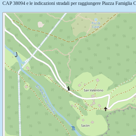
CAP 38094 e le indicazioni stradali per raggiungere Piazza Famiglia Coo