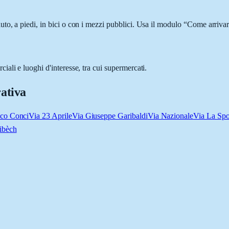
o, a piedi, in bici o con i mezzi pubblici. Usa il modulo “Come arrivare
ali e luoghi d'interesse, tra cui supermercati.
ativa
ico Conci
Via 23 Aprile
Via Giuseppe Garibaldi
Via Nazionale
Via La Spo
ribèch