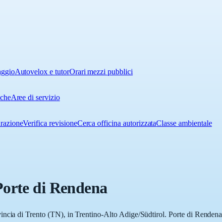
aggio
Autovelox e tutor
Orari mezzi pubblici
iche
Aree di servizio
urazione
Verifica revisione
Cerca officina autorizzata
Classe ambientale
Porte di Rendena
ncia di Trento (TN), in Trentino-Alto Adige/Südtirol. Porte di Rendena co