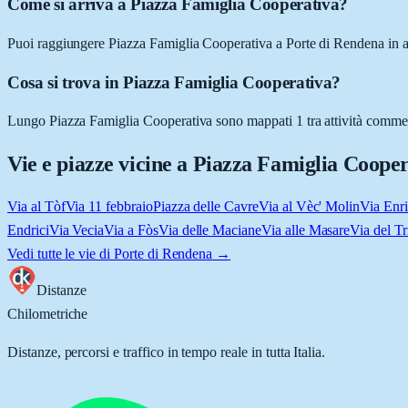
Come si arriva a Piazza Famiglia Cooperativa?
Puoi raggiungere Piazza Famiglia Cooperativa a Porte di Rendena in aut
Cosa si trova in Piazza Famiglia Cooperativa?
Lungo Piazza Famiglia Cooperativa sono mappati 1 tra attività commerci
Vie e piazze vicine a
Piazza Famiglia Cooper
Via al Tòf
Via 11 febbraio
Piazza delle Cavre
Via al Vèc' Molin
Via Enr
Endrici
Via Vecia
Via a Fòs
Via delle Maciane
Via alle Masare
Via del T
Vedi tutte le vie di
Porte di Rendena
→
Distanze
Chilometriche
Distanze, percorsi e traffico in tempo reale in tutta Italia.