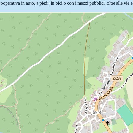
perativa in auto, a piedi, in bici o con i mezzi pubblici, oltre alle vie 