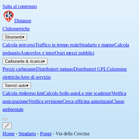
Salta al contenuto
Distanze
Chilometriche
Strumenti
▾
Calcola percorso
Traffico in tempo reale
Stradario e mappe
Calcola
pedaggio
Autovelox e tutor
Orari mezzi pubblici
Carburante & ricarica
▾
Prezzi carburante
Distributori metano
Distributori GPL
Colonnine
elettriche
Aree di servizio
Servizi auto
▾
Calcola rimborso km
Calcolo bollo auto
Le mie scadenze
Verifica
assicurazione
Verifica revisione
Cerca officina autorizzata
Classe
ambientale
🔗
Home
›
Stradario
›
Poppi
›
Via della Crocina