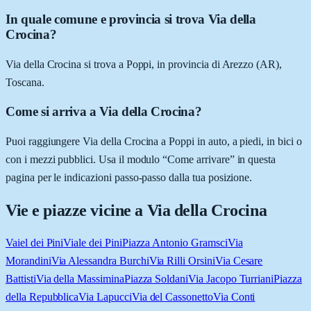
In quale comune e provincia si trova Via della
Crocina?
Via della Crocina si trova a Poppi, in provincia di Arezzo (AR),
Toscana.
Come si arriva a Via della Crocina?
Puoi raggiungere Via della Crocina a Poppi in auto, a piedi, in bici o
con i mezzi pubblici. Usa il modulo “Come arrivare” in questa
pagina per le indicazioni passo-passo dalla tua posizione.
Vie e piazze vicine a
Via della Crocina
Vaiel dei Pini
Viale dei Pini
Piazza Antonio Gramsci
Via
Morandini
Via Alessandra Burchi
Via Rilli Orsini
Via Cesare
Battisti
Via della Massimina
Piazza Soldani
Via Jacopo Turriani
Piazza
della Repubblica
Via Lapucci
Via del Cassonetto
Via Conti