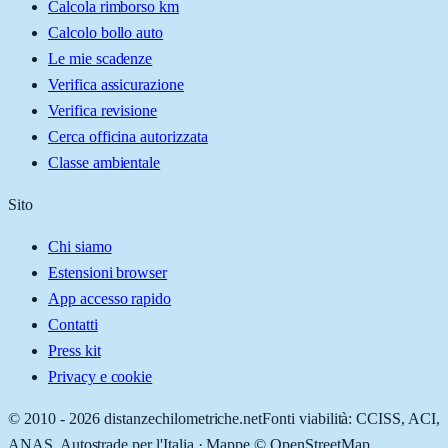
Calcola rimborso km
Calcolo bollo auto
Le mie scadenze
Verifica assicurazione
Verifica revisione
Cerca officina autorizzata
Classe ambientale
Sito
Chi siamo
Estensioni browser
App accesso rapido
Contatti
Press kit
Privacy e cookie
© 2010 -
2026
distanzechilometriche.net
Fonti viabilità: CCISS, ACI,
ANAS, Autostrade per l'Italia · Mappe © OpenStreetMap