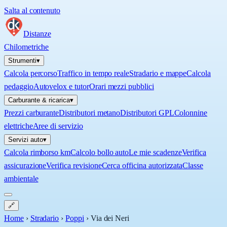
Salta al contenuto
Distanze
Chilometriche
Strumenti
▾
Calcola percorso
Traffico in tempo reale
Stradario e mappe
Calcola
pedaggio
Autovelox e tutor
Orari mezzi pubblici
Carburante & ricarica
▾
Prezzi carburante
Distributori metano
Distributori GPL
Colonnine
elettriche
Aree di servizio
Servizi auto
▾
Calcola rimborso km
Calcolo bollo auto
Le mie scadenze
Verifica
assicurazione
Verifica revisione
Cerca officina autorizzata
Classe
ambientale
🔗
Home
›
Stradario
›
Poppi
›
Via dei Neri