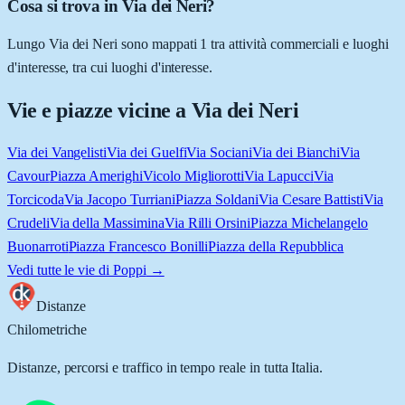
Cosa si trova in Via dei Neri?
Lungo Via dei Neri sono mappati 1 tra attività commerciali e luoghi
d'interesse, tra cui luoghi d'interesse.
Vie e piazze vicine a
Via dei Neri
Via dei Vangelisti
Via dei Guelfi
Via Sociani
Via dei Bianchi
Via
Cavour
Piazza Amerighi
Vicolo Migliorotti
Via Lapucci
Via
Torcicoda
Via Jacopo Turriani
Piazza Soldani
Via Cesare Battisti
Via
Crudeli
Via della Massimina
Via Rilli Orsini
Piazza Michelangelo
Buonarroti
Piazza Francesco Bonilli
Piazza della Repubblica
Vedi tutte le vie di
Poppi
→
Distanze
Chilometriche
Distanze, percorsi e traffico in tempo reale in tutta Italia.