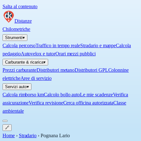
Salta al contenuto
Distanze
Chilometriche
Strumenti
▾
Calcola percorso
Traffico in tempo reale
Stradario e mappe
Calcola
pedaggio
Autovelox e tutor
Orari mezzi pubblici
Carburante & ricarica
▾
Prezzi carburante
Distributori metano
Distributori GPL
Colonnine
elettriche
Aree di servizio
Servizi auto
▾
Calcola rimborso km
Calcolo bollo auto
Le mie scadenze
Verifica
assicurazione
Verifica revisione
Cerca officina autorizzata
Classe
ambientale
🔗
Home
›
Stradario
›
Pognana Lario