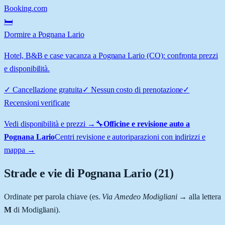
Booking.com
🛏️
Dormire a Pognana Lario
Hotel, B&B e case vacanza a Pognana Lario (CO): confronta prezzi
e disponibilità.
✓
Cancellazione gratuita
✓
Nessun costo di prenotazione
✓
Recensioni verificate
Vedi disponibilità e prezzi →
🔧
Officine e revisione auto a
Pognana Lario
Centri revisione e autoriparazioni con indirizzi e
mappa →
Strade e vie di
Pognana Lario
(
21
)
Ordinate per parola chiave (es.
Via Amedeo Modigliani
→ alla lettera
M
di Modigliani).