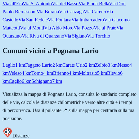
Via all'Era
Via S. Antonio
Via del Basso
Via Pioda Bella
Via Don
Paolo Bernasconi
Via Burana
Via Canzaga
Via Careno
Via
Castello
Via San Fedele
Via Fontana
Via Imbarcadero
Via Giacomo
Matteotti
Via ai Monti
Via Aldo Moro
Via Pozzo
Via al Prato
Via
Quarzano
Via Riva di Quarzano
Via Sigiano
Via Torchio
Comuni vicini a
Pognana Lario
Laglio
1
km
Faggeto Lario
2
km
Carate Urio
2
km
Zelbio
3
km
Nesso
4
km
Veleso
4
km
Torno
4
km
Brienno
4
km
Moltrasio
5
km
Blevio
6
km
Caglio
6
km
Schignano
7
km
Visualizza la mappa di
Pognana Lario
, consulta lo stradario completo
delle vie, calcola le distanze chilometriche verso altre città e i tempi
di percorrenza. Usa il pulsante 📍 sulla mappa per centrarla sulla tua
posizione.
Distanze