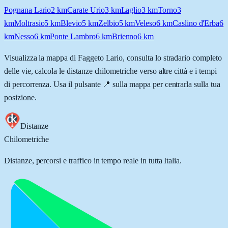
Pognana Lario
2
km
Carate Urio
3
km
Laglio
3
km
Torno
3
km
Moltrasio
5
km
Blevio
5
km
Zelbio
5
km
Veleso
6
km
Caslino d'Erba
6
km
Nesso
6
km
Ponte Lambro
6
km
Brienno
6
km
Visualizza la mappa di
Faggeto Lario
, consulta lo stradario completo
delle vie, calcola le distanze chilometriche verso altre città e i tempi
di percorrenza. Usa il pulsante 📍 sulla mappa per centrarla sulla tua
posizione.
Distanze
Chilometriche
Distanze, percorsi e traffico in tempo reale in tutta Italia.