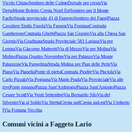
Vicolo Chiuso
Sentiero delle Colme
Dorsale per cresta
Via
Derta
Monte Boletto Cresta Nord Est
Sentiero per il Monte
Faello
Strada provinciale 43 di Faggeto
Sentiero dei Faggi
Piazza
Cavaliere Emilo Fasola
Via Fassera
Via Fontana
Contrada
Gamberone
Contrada Gherb
Piazza San Giorgio
Via alla Chiesa San
Giorgio
Via Gradinata
Strada Provinciale 583 Lariana
Via per
Lemna
Via Giacomo Matteotti
Via di Mezzo
Via per Molina
Via
Molino
Piazza Quattro Novembre
Via per Palanzo
Via Monte
Palanzone
Via Pangelista
Strada Molina per Pian delle Perle
Via
Piana
Via Pianella
Ponte di pietra
Contrada Piodée
Via Pisciola
Via
Carlo Pizzala
Via Pognana
Via Mario Prada
Via Provinciale
Via alle
rive
Ponte romano
Piazza Sant'Ambrogio
Piazza Sant'Antonio
Piazza
Cesare Scotti
Via Venti Settembre
Via Bernardo Silo
Via del
Silvestro
Via al Soldo
Via Stretta
Cresta sud
Cresta sud-est
Via Umberto
I
Via Fontana Vecchia
Comuni vicini a
Faggeto Lario