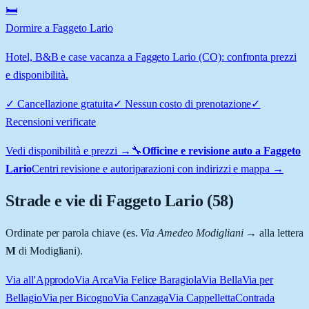
🛏️
Dormire a Faggeto Lario
Hotel, B&B e case vacanza a Faggeto Lario (CO): confronta prezzi
e disponibilità.
✓
Cancellazione gratuita
✓
Nessun costo di prenotazione
✓
Recensioni verificate
Vedi disponibilità e prezzi →
🔧
Officine e revisione auto a
Faggeto
Lario
Centri revisione e autoriparazioni con indirizzi e mappa →
Strade e vie di
Faggeto Lario
(
58
)
Ordinate per parola chiave (es.
Via Amedeo Modigliani
→ alla lettera
M
di Modigliani).
Via all'Approdo
Via Arca
Via Felice Baragiola
Via Bella
Via per
Bellagio
Via per Bicogno
Via Canzaga
Via Cappelletta
Contrada