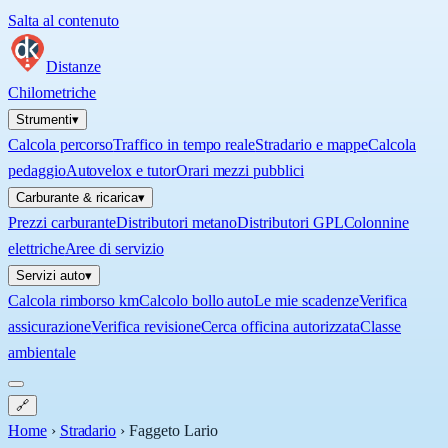
Salta al contenuto
Distanze
Chilometriche
Strumenti
▾
Calcola percorso
Traffico in tempo reale
Stradario e mappe
Calcola
pedaggio
Autovelox e tutor
Orari mezzi pubblici
Carburante & ricarica
▾
Prezzi carburante
Distributori metano
Distributori GPL
Colonnine
elettriche
Aree di servizio
Servizi auto
▾
Calcola rimborso km
Calcolo bollo auto
Le mie scadenze
Verifica
assicurazione
Verifica revisione
Cerca officina autorizzata
Classe
ambientale
🔗
Home
›
Stradario
›
Faggeto Lario