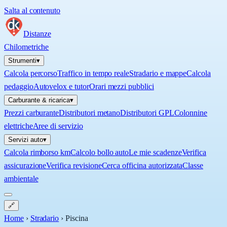
Salta al contenuto
Distanze
Chilometriche
Strumenti
▾
Calcola percorso
Traffico in tempo reale
Stradario e mappe
Calcola
pedaggio
Autovelox e tutor
Orari mezzi pubblici
Carburante & ricarica
▾
Prezzi carburante
Distributori metano
Distributori GPL
Colonnine
elettriche
Aree di servizio
Servizi auto
▾
Calcola rimborso km
Calcolo bollo auto
Le mie scadenze
Verifica
assicurazione
Verifica revisione
Cerca officina autorizzata
Classe
ambientale
🔗
Home
›
Stradario
›
Piscina