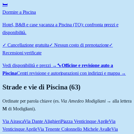
🛏️
Dormire a Piscina
Hotel, B&B e case vacanza a Piscina (TO): confronta prezzi e
disponibilità.
✓
Cancellazione gratuita
✓
Nessun costo di prenotazione
✓
Recensioni verificate
Vedi disponibilità e prezzi →
🔧
Officine e revisione auto a
Piscina
Centri revisione e autoriparazioni con indirizzi e mappa →
Strade e vie di
Piscina
(
63
)
Ordinate per parola chiave (es.
Via Amedeo Modigliani
→ alla lettera
M
di Modigliani).
Via Airasca
Via Dante Alighieri
Piazza Venticinque Aprile
Via
Venticinque Aprile
Via Tenente Colonnello Michele Avalle
Via