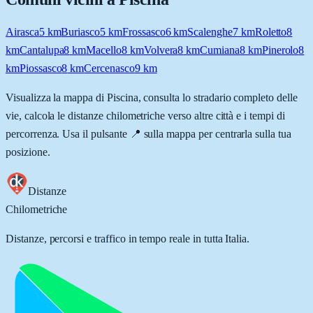
Airasca
5
km
Buriasco
5
km
Frossasco
6
km
Scalenghe
7
km
Roletto
8
km
Cantalupa
8
km
Macello
8
km
Volvera
8
km
Cumiana
8
km
Pinerolo
8
km
Piossasco
8
km
Cercenasco
9
km
Visualizza la mappa di
Piscina
, consulta lo stradario completo delle
vie, calcola le distanze chilometriche verso altre città e i tempi di
percorrenza. Usa il pulsante 📍 sulla mappa per centrarla sulla tua
posizione.
Distanze
Chilometriche
Distanze, percorsi e traffico in tempo reale in tutta Italia.