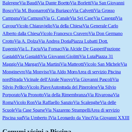
Balergne
Via Baudi
Via Dante Boetto
Via Borletti
Via San Giovanni
Bosco
Via M. Buonarroti
Via Buriasco
Via Calvetti
Via Grosso
Campana
Via Camussi
Via G. Canale
Via Sei Case
Via Caseggi
Via
Cavour
Vicolo Chiaraviglio
Via della Chiesa
Via Generale Carlo
Alberto dalla Chiesa
Vicolo Francesco Cravero
Via Don Germano
Crotto
Via A. Dolza
Via Andrea Doria
Piazza Lubatti Dott.
Eugenio
Via L. Facta
Via Fornaci
Via Alcide De Gasperi
Frazione
Gastaldi
Via Gastaldi
Via Giovanni Giolitti
Via Luta
Piazza 31
Maggio
Via Margari
Via Martini
Via Matteotti
Vicolo San Michele
Via
Monginevro
Via Monviso
Via Aldo Moro
Area di servizio Piscina
nord
Strada Vicinale dell'Airale Nuovo
Via Giovanni Pascoli
Via
Silvio Pellico
Vicolo Piave
Autostrada del Pinerolese
Via Silvio
Porporato
Via Pronotto
Via della Rimembranza
Via Rivarossa
Via
Roma
Vicolo Ron
Via Raffaello Sanzio
Via Scalenghe
Via delle
Scuole
Via Case Sparse
Via Nazareno Strampelli
Area di servizio
Piscina sud
Via Umberto I
Via Leonardo da Vinci
Via Giovanni XXIII
Comuni vicini a
Piscina