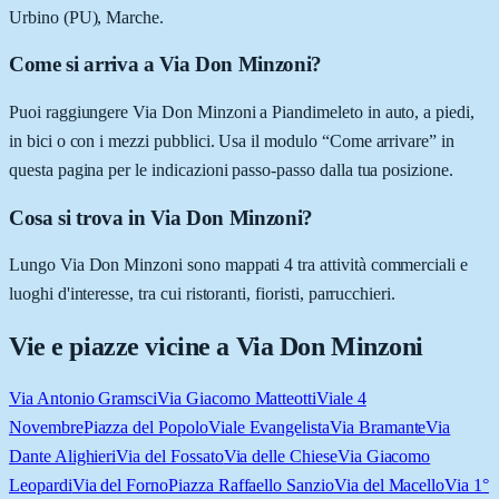
Urbino (PU), Marche.
Come si arriva a Via Don Minzoni?
Puoi raggiungere Via Don Minzoni a Piandimeleto in auto, a piedi,
in bici o con i mezzi pubblici. Usa il modulo “Come arrivare” in
questa pagina per le indicazioni passo-passo dalla tua posizione.
Cosa si trova in Via Don Minzoni?
Lungo Via Don Minzoni sono mappati 4 tra attività commerciali e
luoghi d'interesse, tra cui ristoranti, fioristi, parrucchieri.
Vie e piazze vicine a
Via Don Minzoni
Via Antonio Gramsci
Via Giacomo Matteotti
Viale 4
Novembre
Piazza del Popolo
Viale Evangelista
Via Bramante
Via
Dante Alighieri
Via del Fossato
Via delle Chiese
Via Giacomo
Leopardi
Via del Forno
Piazza Raffaello Sanzio
Via del Macello
Via 1°