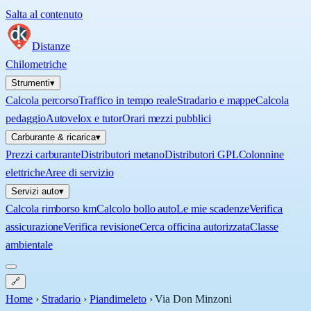
Salta al contenuto
Distanze
Chilometriche
Strumenti
▾
Calcola percorso
Traffico in tempo reale
Stradario e mappe
Calcola
pedaggio
Autovelox e tutor
Orari mezzi pubblici
Carburante & ricarica
▾
Prezzi carburante
Distributori metano
Distributori GPL
Colonnine
elettriche
Aree di servizio
Servizi auto
▾
Calcola rimborso km
Calcolo bollo auto
Le mie scadenze
Verifica
assicurazione
Verifica revisione
Cerca officina autorizzata
Classe
ambientale
🔗
Home
›
Stradario
›
Piandimeleto
›
Via Don Minzoni