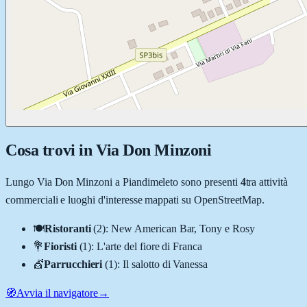
Cosa trovi in
Via Don Minzoni
Lungo
Via Don Minzoni
a
Piandimeleto
sono presenti
4
tra attività
commerciali e luoghi d'interesse mappati su OpenStreetMap.
🍽️
Ristoranti
(
2
)
:
New American Bar, Tony e Rosy
💐
Fioristi
(
1
)
:
L'arte del fiore di Franca
💇
Parrucchieri
(
1
)
:
Il salotto di Vanessa
🧭
Avvia il navigatore
→