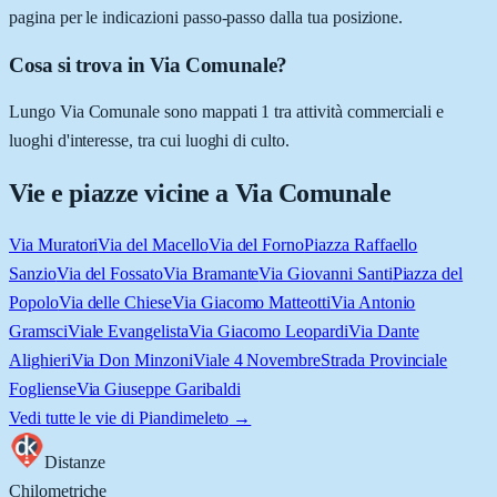
pagina per le indicazioni passo-passo dalla tua posizione.
Cosa si trova in Via Comunale?
Lungo Via Comunale sono mappati 1 tra attività commerciali e
luoghi d'interesse, tra cui luoghi di culto.
Vie e piazze vicine a
Via Comunale
Via Muratori
Via del Macello
Via del Forno
Piazza Raffaello
Sanzio
Via del Fossato
Via Bramante
Via Giovanni Santi
Piazza del
Popolo
Via delle Chiese
Via Giacomo Matteotti
Via Antonio
Gramsci
Viale Evangelista
Via Giacomo Leopardi
Via Dante
Alighieri
Via Don Minzoni
Viale 4 Novembre
Strada Provinciale
Fogliense
Via Giuseppe Garibaldi
Vedi tutte le vie di
Piandimeleto
→
Distanze
Chilometriche