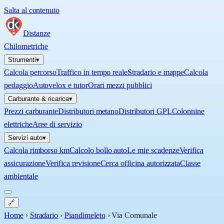
Salta al contenuto
Distanze
Chilometriche
Strumenti
▾
Calcola percorso
Traffico in tempo reale
Stradario e mappe
Calcola
pedaggio
Autovelox e tutor
Orari mezzi pubblici
Carburante & ricarica
▾
Prezzi carburante
Distributori metano
Distributori GPL
Colonnine
elettriche
Aree di servizio
Servizi auto
▾
Calcola rimborso km
Calcolo bollo auto
Le mie scadenze
Verifica
assicurazione
Verifica revisione
Cerca officina autorizzata
Classe
ambientale
🔗
Home
›
Stradario
›
Piandimeleto
›
Via Comunale