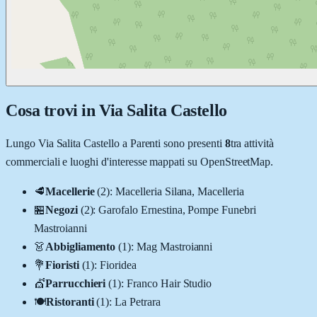
Cosa trovi in
Via Salita Castello
Lungo
Via Salita Castello
a
Parenti
sono presenti
8
tra attività
commerciali e luoghi d'interesse mappati su OpenStreetMap.
🥩
Macellerie
(
2
)
:
Macelleria Silana, Macelleria
🏪
Negozi
(
2
)
:
Garofalo Ernestina, Pompe Funebri
Mastroianni
👗
Abbigliamento
(
1
)
:
Mag Mastroianni
💐
Fioristi
(
1
)
:
Fioridea
💇
Parrucchieri
(
1
)
:
Franco Hair Studio
🍽️
Ristoranti
(
1
)
:
La Petrara