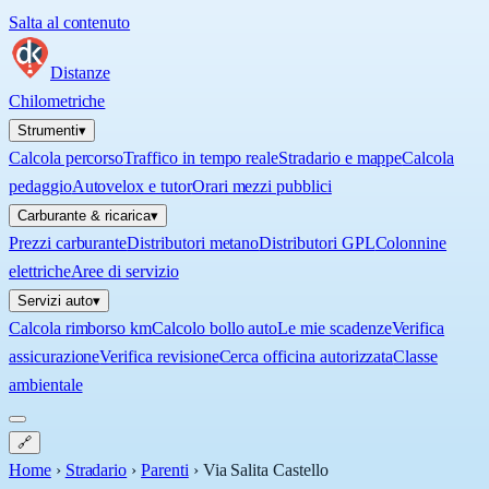
Salta al contenuto
Distanze
Chilometriche
Strumenti
▾
Calcola percorso
Traffico in tempo reale
Stradario e mappe
Calcola
pedaggio
Autovelox e tutor
Orari mezzi pubblici
Carburante & ricarica
▾
Prezzi carburante
Distributori metano
Distributori GPL
Colonnine
elettriche
Aree di servizio
Servizi auto
▾
Calcola rimborso km
Calcolo bollo auto
Le mie scadenze
Verifica
assicurazione
Verifica revisione
Cerca officina autorizzata
Classe
ambientale
🔗
Home
›
Stradario
›
Parenti
›
Via Salita Castello