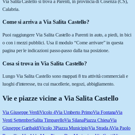
Via Salita Castello si trova a Parenti, in provincia di Cosenza (CS),
Calabria.
Come si arriva a Via Salita Castello?
Puoi raggiungere Via Salita Castello a Parenti in auto, a piedi, in bici
o con i mezzi pubblici. Usa il modulo “Come arrivare” in questa
pagina per le indicazioni passo-passo dalla tua posizione.
Cosa si trova in Via Salita Castello?
Lungo Via Salita Castello sono mappati 8 tra attività commerciali e
luoghi d'interesse, tra cui macellerie, negozi, abbigliamento.
Vie e piazze vicine a
Via Salita Castello
Via Giuseppe Verdi
Vicolo 4
Via Umberto Primo
Via Fontana
Via
Venti Settembre
Salita Timparello
Via Silana
Piazza Chiesa
Via
Giuseppe Garibaldi
Vicolo 3
Piazza Municipio
Via Strada A
Via Paolo