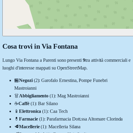
Cosa trovi in
Via Fontana
Lungo
Via Fontana
a
Parenti
sono presenti
9
tra attività commerciali e
luoghi d'interesse mappati su OpenStreetMap.
🏪
Negozi
(
2
)
:
Garofalo Ernestina, Pompe Funebri
Mastroianni
👗
Abbigliamento
(
1
)
:
Mag Mastroianni
☕
Caffè
(
1
)
:
Bar Silano
📱
Elettronica
(
1
)
:
Caa Tech
💊
Farmacie
(
1
)
:
Parafarmacia Dott.ssa Altomare Clorinda
🥩
Macellerie
(
1
)
:
Macelleria Silana