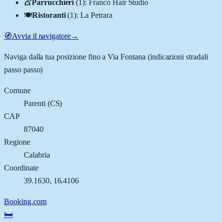
💇
Parrucchieri
(
1
)
:
Franco Hair Studio
🍽️
Ristoranti
(
1
)
:
La Petrara
🧭
Avvia il navigatore
→
Naviga dalla tua posizione fino a
Via Fontana
(indicazioni stradali
passo passo)
Comune
Parenti
(
CS
)
CAP
87040
Regione
Calabria
Coordinate
39.1630
,
16.4106
Booking.com
🛏️