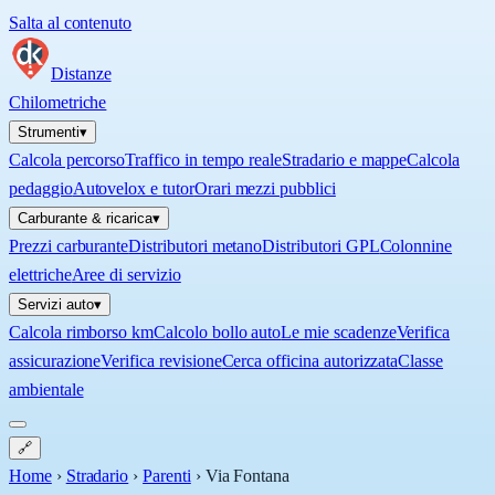
Salta al contenuto
Distanze
Chilometriche
Strumenti
▾
Calcola percorso
Traffico in tempo reale
Stradario e mappe
Calcola
pedaggio
Autovelox e tutor
Orari mezzi pubblici
Carburante & ricarica
▾
Prezzi carburante
Distributori metano
Distributori GPL
Colonnine
elettriche
Aree di servizio
Servizi auto
▾
Calcola rimborso km
Calcolo bollo auto
Le mie scadenze
Verifica
assicurazione
Verifica revisione
Cerca officina autorizzata
Classe
ambientale
🔗
Home
›
Stradario
›
Parenti
›
Via Fontana