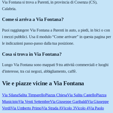
Via Fontana si trova a Parenti, in provincia di Cosenza (CS),
Calabria.
Come si arriva a Via Fontana?
Puoi raggiungere Via Fontana a Parenti in auto, a piedi, in bici o con
i mezzi pubblici. Usa il modulo “Come arrivare” in questa pagina per
le indicazioni passo-passo dalla tua posizione.
Cosa si trova in Via Fontana?
Lungo Via Fontana sono mappati 9 tra attività commerciali e luoghi
d'interesse, tra cui negozi, abbigliamento, caffè.
Vie e piazze vicine a
Via Fontana
Via Silana
Salita Timparello
Piazza Chiesa
Via Salita Castello
Piazza
Municipio
Via Venti Settembre
Via Giuseppe Garibaldi
Via Giuseppe
Verdi
Via Umberto Primo
Via Strada A
Vicolo 3
Vicolo 4
Via Paolo