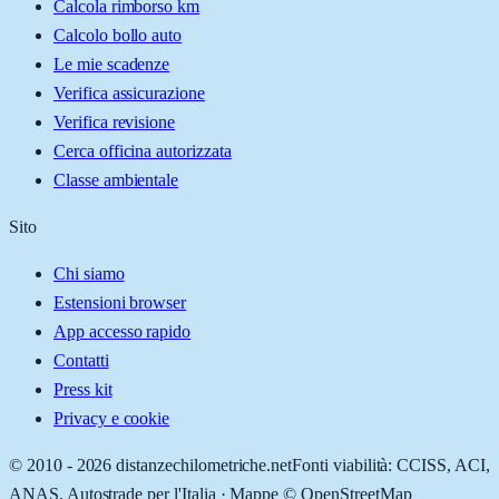
Calcola rimborso km
Calcolo bollo auto
Le mie scadenze
Verifica assicurazione
Verifica revisione
Cerca officina autorizzata
Classe ambientale
Sito
Chi siamo
Estensioni browser
App accesso rapido
Contatti
Press kit
Privacy e cookie
© 2010 -
2026
distanzechilometriche.net
Fonti viabilità: CCISS, ACI,
ANAS, Autostrade per l'Italia · Mappe © OpenStreetMap