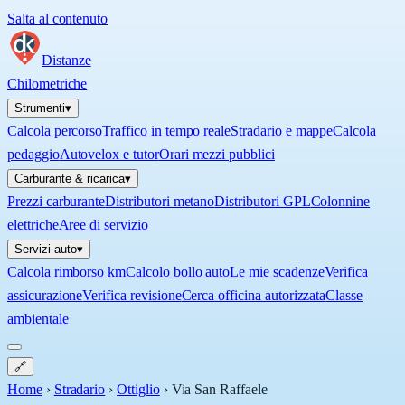
Salta al contenuto
Distanze
Chilometriche
Strumenti
▾
Calcola percorso
Traffico in tempo reale
Stradario e mappe
Calcola
pedaggio
Autovelox e tutor
Orari mezzi pubblici
Carburante & ricarica
▾
Prezzi carburante
Distributori metano
Distributori GPL
Colonnine
elettriche
Aree di servizio
Servizi auto
▾
Calcola rimborso km
Calcolo bollo auto
Le mie scadenze
Verifica
assicurazione
Verifica revisione
Cerca officina autorizzata
Classe
ambientale
🔗
Home
›
Stradario
›
Ottiglio
›
Via San Raffaele