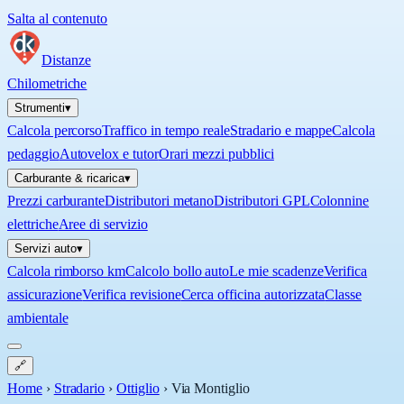
Salta al contenuto
Distanze
Chilometriche
Strumenti
▾
Calcola percorso
Traffico in tempo reale
Stradario e mappe
Calcola
pedaggio
Autovelox e tutor
Orari mezzi pubblici
Carburante & ricarica
▾
Prezzi carburante
Distributori metano
Distributori GPL
Colonnine
elettriche
Aree di servizio
Servizi auto
▾
Calcola rimborso km
Calcolo bollo auto
Le mie scadenze
Verifica
assicurazione
Verifica revisione
Cerca officina autorizzata
Classe
ambientale
🔗
Home
›
Stradario
›
Ottiglio
›
Via Montiglio