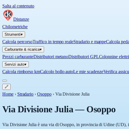
Salta al contenuto
Distanze
Chilometriche
Strumenti
▾
Calcola percorso
Traffico in tempo reale
Stradario e mappe
Calcola ped
Carburante & ricarica
▾
Prezzi carburante
Distributori metano
Distributori GPL
Colonnine elettr
Servizi auto
▾
Calcola rimborso km
Calcolo bollo auto
Le mie scadenze
Verifica assic
🔗
Home
›
Stradario
›
Osoppo
›
Via Divisione Julia
Via Divisione Julia
—
Osoppo
Via Divisione Julia è una via di Osoppo, in provincia di Udine (UD), in