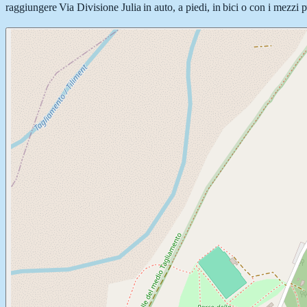
raggiungere Via Divisione Julia in auto, a piedi, in bici o con i mezzi p