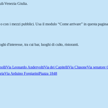
uli-Venezia Giulia.
 o con i mezzi pubblici. Usa il modulo “Come arrivare” in questa pagina 
 d'interesse, tra cui bar, luoghi di culto, ristoranti.
olli
Via Leonardo Andervolti
Via dei Capitelli
Via Clusone
Via senatore 
ria
Via Arduino Forgiarini
Piazza 1848