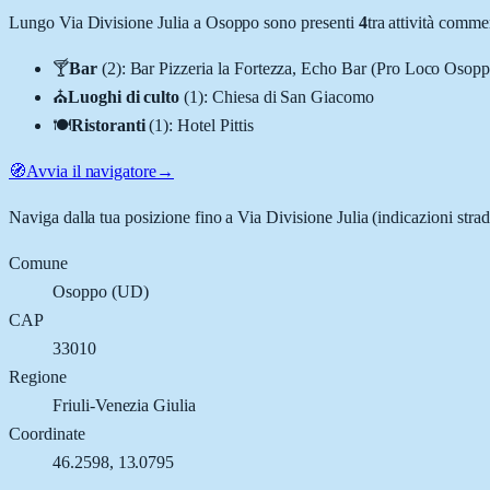
Lungo
Via Divisione Julia
a
Osoppo
sono presenti
4
tra attività comm
🍸
Bar
(
2
)
:
Bar Pizzeria la Fortezza, Echo Bar (Pro Loco Osopp
⛪
Luoghi di culto
(
1
)
:
Chiesa di San Giacomo
🍽️
Ristoranti
(
1
)
:
Hotel Pittis
🧭
Avvia il navigatore
→
Naviga dalla tua posizione fino a
Via Divisione Julia
(indicazioni strad
Comune
Osoppo
(
UD
)
CAP
33010
Regione
Friuli-Venezia Giulia
Coordinate
46.2598
,
13.0795