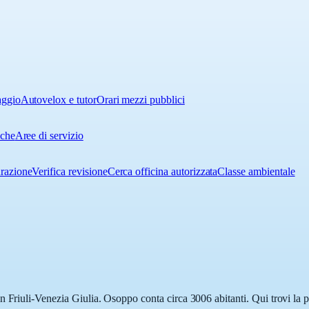
aggio
Autovelox e tutor
Orari mezzi pubblici
iche
Aree di servizio
urazione
Verifica revisione
Cerca officina autorizzata
Classe ambientale
 Friuli-Venezia Giulia. Osoppo conta circa 3006 abitanti. Qui trovi la p