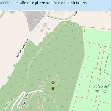
ubblici, oltre alle vie e piazze nelle immediate vicinanze.