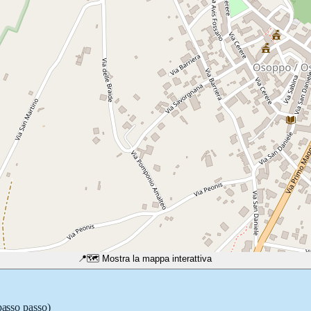
📍
🗺️ Mostra la mappa interattiva
passo passo)