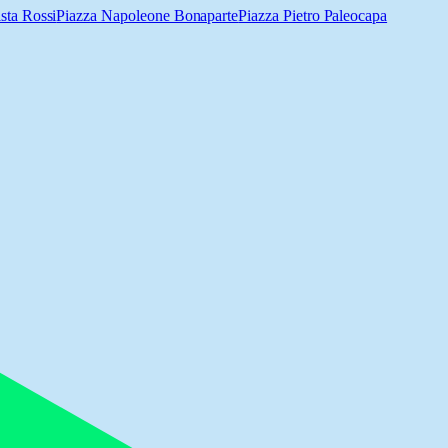
sta Rossi
Piazza Napoleone Bonaparte
Piazza Pietro Paleocapa