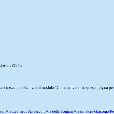
Venezia Giulia.
con i mezzi pubblici. Usa il modulo “Come arrivare” in questa pagina per 
auri
Via Leonardo Andervolti
Via della Fontana
Via senatore Giacomo Pel