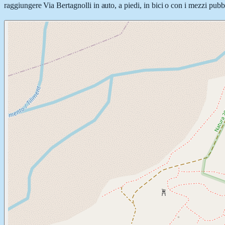
raggiungere Via Bertagnolli in auto, a piedi, in bici o con i mezzi pubbl