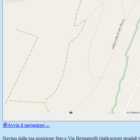
🧭
Avvia il navigatore
→
Naviga dalla tua posizione fino a
Via Bertagnolli
(indicazioni stradali 