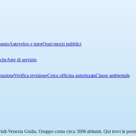
aggio
Autovelox e tutor
Orari mezzi pubblici
iche
Aree di servizio
urazione
Verifica revisione
Cerca officina autorizzata
Classe ambientale
uli-Venezia Giulia. Osoppo conta circa 3006 abitanti. Qui trovi la posiz