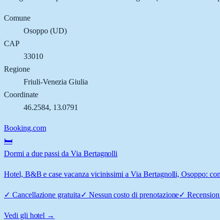
Comune
Osoppo
(
UD
)
CAP
33010
Regione
Friuli-Venezia Giulia
Coordinate
46.2584
,
13.0791
Booking.com
🛏️
Dormi a due passi da Via Bertagnolli
Hotel, B&B e case vacanza vicinissimi a Via Bertagnolli, Osoppo: confr
✓
Cancellazione gratuita
✓
Nessun costo di prenotazione
✓
Recensioni
Vedi gli hotel →