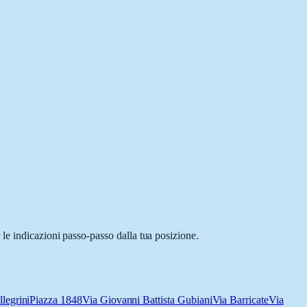
le indicazioni passo-passo dalla tua posizione.
legrini
Piazza 1848
Via Giovanni Battista Gubiani
Via Barricate
Via