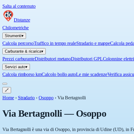
Salta al contenuto
Distanze
Chilometriche
Strumenti
▾
Calcola percorso
Traffico in tempo reale
Stradario e mappe
Calcola ped
Carburante & ricarica
▾
Prezzi carburante
Distributori metano
Distributori GPL
Colonnine elettr
Servizi auto
▾
Calcola rimborso km
Calcolo bollo auto
Le mie scadenze
Verifica assic
🔗
Home
›
Stradario
›
Osoppo
›
Via Bertagnolli
Via Bertagnolli
—
Osoppo
Via Bertagnolli è una via di Osoppo, in provincia di Udine (UD), in Fri