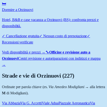
🛏️
Dormire a Orzinuovi
Hotel, B&B e case vacanza a Orzinuovi (BS): confronta prezzi e
disponibilità.
✓
Cancellazione gratuita
✓
Nessun costo di prenotazione
✓
Recensioni verificate
Vedi disponibilità e prezzi →
🔧
Officine e revisione auto a
Orzinuovi
Centri revisione e autoriparazioni con indirizzi e mappa
→
Strade e vie di
Orzinuovi
(
227
)
Ordinate per parola chiave (es.
Via Amedeo Modigliani
→ alla lettera
M
di Modigliani).
Via Abbazia
Via G. Accetti
Viale Adua
Piazzale Aeronautica
Via