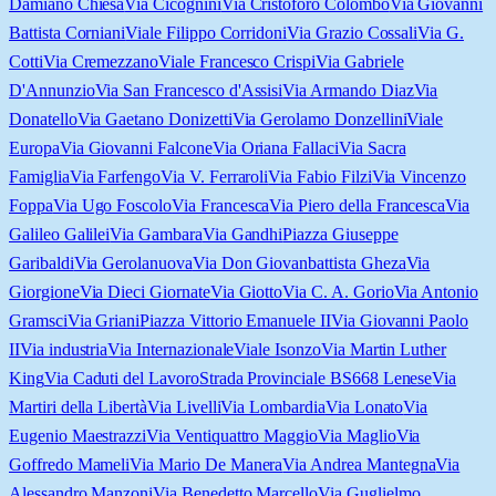
Damiano Chiesa
Via Cicognini
Via Cristoforo Colombo
Via Giovanni
Battista Corniani
Viale Filippo Corridoni
Via Grazio Cossali
Via G.
Cotti
Via Cremezzano
Viale Francesco Crispi
Via Gabriele
D'Annunzio
Via San Francesco d'Assisi
Via Armando Diaz
Via
Donatello
Via Gaetano Donizetti
Via Gerolamo Donzellini
Viale
Europa
Via Giovanni Falcone
Via Oriana Fallaci
Via Sacra
Famiglia
Via Farfengo
Via V. Ferraroli
Via Fabio Filzi
Via Vincenzo
Foppa
Via Ugo Foscolo
Via Francesca
Via Piero della Francesca
Via
Galileo Galilei
Via Gambara
Via Gandhi
Piazza Giuseppe
Garibaldi
Via Gerolanuova
Via Don Giovanbattista Gheza
Via
Giorgione
Via Dieci Giornate
Via Giotto
Via C. A. Gorio
Via Antonio
Gramsci
Via Griani
Piazza Vittorio Emanuele II
Via Giovanni Paolo
II
Via industria
Via Internazionale
Viale Isonzo
Via Martin Luther
King
Via Caduti del Lavoro
Strada Provinciale BS668 Lenese
Via
Martiri della Libertà
Via Livelli
Via Lombardia
Via Lonato
Via
Eugenio Maestrazzi
Via Ventiquattro Maggio
Via Maglio
Via
Goffredo Mameli
Via Mario De Manera
Via Andrea Mantegna
Via
Alessandro Manzoni
Via Benedetto Marcello
Via Guglielmo