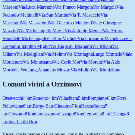
Marconi
Via Luca Marenzio
Via Franco Margola
Via Margola
Via
Secondo Martinelli
Via San Martino
Via T. Masaccio
Via
Mascagni
Via Massarenti
Via Giacomo Matteotti
Viale Giuseppe
Mazzini
Via Michelangelo Merisi
Via Antonio Meucci
Via Arturo
Benedetti Michelangeli
Via San Michele
Via Giovanni Michelucci
Via
Giovanni Ippolito Miglio
Via Bignami Mignami
Via Milani
Via
Milano
Via Modigliani
Via Molino
Via Montagna
Largo Montello
Viale
Montenero
Via Montesanto
Via Carlo Mor
Via Moretto
Via Aldo
Moro
Via Wolfang Amadeus Mozart
Via Mulino
Via Munizione
Comuni vicini a
Orzinuovi
Orzivecchi
4
km
Soncino
4
km
Villachiara
5
km
Pompiano
6
km
Torre
Pallavicina
6
km
Borgo San Giacomo
7
km
Roccafranca
7
km
Corzano
8
km
Comezzano-Cizzago
8
km
Genivolta
8
km
Ticengo
8
km
San Paolo
9
km
Visualizza la mappa di
Orzinuovi
, consulta lo stradario completo