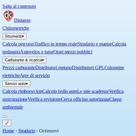
Salta al contenuto
Distanze
Chilometriche
Strumenti
▾
Calcola percorso
Traffico in tempo reale
Stradario e mappe
Calcola
pedaggio
Autovelox e tutor
Orari mezzi pubblici
Carburante & ricarica
▾
Prezzi carburante
Distributori metano
Distributori GPL
Colonnine
elettriche
Aree di servizio
Servizi auto
▾
Calcola rimborso km
Calcolo bollo auto
Le mie scadenze
Verifica
assicurazione
Verifica revisione
Cerca officina autorizzata
Classe
ambientale
🔗
Home
›
Stradario
›
Orzinuovi