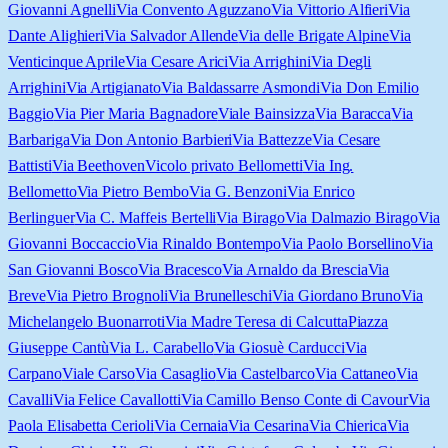
Giovanni Agnelli
Via Convento Aguzzano
Via Vittorio Alfieri
Via
Dante Alighieri
Via Salvador Allende
Via delle Brigate Alpine
Via
Venticinque Aprile
Via Cesare Arici
Via Arrighini
Via Degli
Arrighini
Via Artigianato
Via Baldassarre Asmondi
Via Don Emilio
Baggio
Via Pier Maria Bagnadore
Viale Bainsizza
Via Baracca
Via
Barbariga
Via Don Antonio Barbieri
Via Battezze
Via Cesare
Battisti
Via Beethoven
Vicolo privato Bellometti
Via Ing.
Bellometto
Via Pietro Bembo
Via G. Benzoni
Via Enrico
Berlinguer
Via C. Maffeis Bertelli
Via Birago
Via Dalmazio Birago
Via
Giovanni Boccaccio
Via Rinaldo Bontempo
Via Paolo Borsellino
Via
San Giovanni Bosco
Via Bracesco
Via Arnaldo da Brescia
Via
Breve
Via Pietro Brognoli
Via Brunelleschi
Via Giordano Bruno
Via
Michelangelo Buonarroti
Via Madre Teresa di Calcutta
Piazza
Giuseppe Cantù
Via L. Carabello
Via Giosuè Carducci
Via
Carpano
Viale Carso
Via Casaglio
Via Castelbarco
Via Cattaneo
Via
Cavalli
Via Felice Cavallotti
Via Camillo Benso Conte di Cavour
Via
Paola Elisabetta Cerioli
Via Cernaia
Via Cesarina
Via Chierica
Via