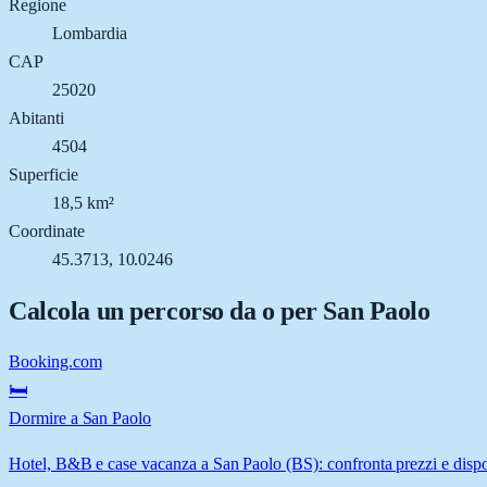
Regione
Lombardia
CAP
25020
Abitanti
4504
Superficie
18,5 km²
Coordinate
45.3713, 10.0246
Calcola un percorso da o per
San Paolo
Booking.com
🛏️
Dormire a San Paolo
Hotel, B&B e case vacanza a San Paolo (BS): confronta prezzi e dispon