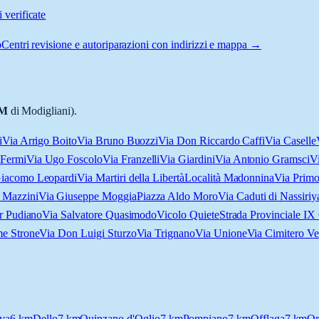
 verificate
o
Centri revisione e autoriparazioni con indirizzi e mappa →
M
di Modigliani).
i
Via Arrigo Boito
Via Bruno Buozzi
Via Don Riccardo Caffi
Via Caselle
 Fermi
Via Ugo Foscolo
Via Franzelli
Via Giardini
Via Antonio Gramsci
V
Giacomo Leopardi
Via Martiri della Libertà
Località Madonnina
Via Prim
 Mazzini
Via Giuseppe Moggia
Piazza Aldo Moro
Via Caduti di Nassiriy
r Pudiano
Via Salvatore Quasimodo
Vicolo Quiete
Strada Provinciale IX
me Strone
Via Don Luigi Sturzo
Via Trignano
Via Unione
Via Cimitero Ve
va
6
km
Dello
7
km
Quinzano d'Oglio
7
km
Pompiano
7
km
Offlaga
7
km
Or