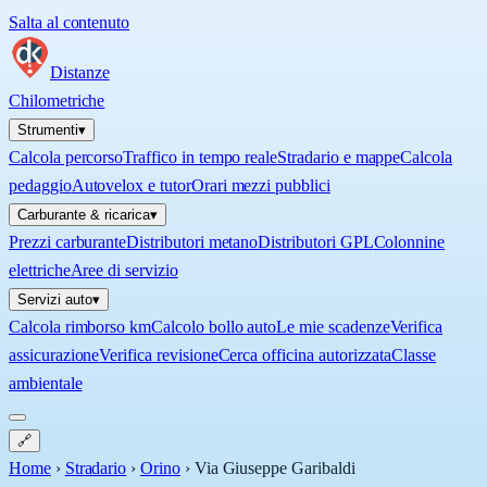
Salta al contenuto
Distanze
Chilometriche
Strumenti
▾
Calcola percorso
Traffico in tempo reale
Stradario e mappe
Calcola
pedaggio
Autovelox e tutor
Orari mezzi pubblici
Carburante & ricarica
▾
Prezzi carburante
Distributori metano
Distributori GPL
Colonnine
elettriche
Aree di servizio
Servizi auto
▾
Calcola rimborso km
Calcolo bollo auto
Le mie scadenze
Verifica
assicurazione
Verifica revisione
Cerca officina autorizzata
Classe
ambientale
🔗
Home
›
Stradario
›
Orino
›
Via Giuseppe Garibaldi