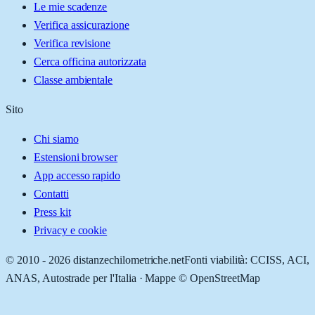
Le mie scadenze
Verifica assicurazione
Verifica revisione
Cerca officina autorizzata
Classe ambientale
Sito
Chi siamo
Estensioni browser
App accesso rapido
Contatti
Press kit
Privacy e cookie
© 2010 -
2026
distanzechilometriche.net
Fonti viabilità: CCISS, ACI,
ANAS, Autostrade per l'Italia · Mappe © OpenStreetMap