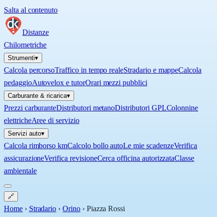
Salta al contenuto
Distanze
Chilometriche
Strumenti
▾
Calcola percorso
Traffico in tempo reale
Stradario e mappe
Calcola
pedaggio
Autovelox e tutor
Orari mezzi pubblici
Carburante & ricarica
▾
Prezzi carburante
Distributori metano
Distributori GPL
Colonnine
elettriche
Aree di servizio
Servizi auto
▾
Calcola rimborso km
Calcolo bollo auto
Le mie scadenze
Verifica
assicurazione
Verifica revisione
Cerca officina autorizzata
Classe
ambientale
🔗
Home
›
Stradario
›
Orino
›
Piazza Rossi