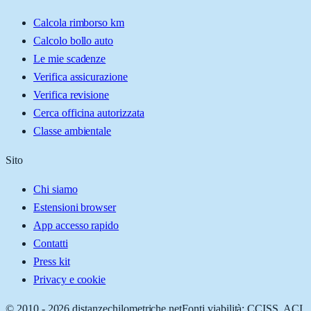
Calcola rimborso km
Calcolo bollo auto
Le mie scadenze
Verifica assicurazione
Verifica revisione
Cerca officina autorizzata
Classe ambientale
Sito
Chi siamo
Estensioni browser
App accesso rapido
Contatti
Press kit
Privacy e cookie
© 2010 -
2026
distanzechilometriche.net
Fonti viabilità: CCISS, ACI,