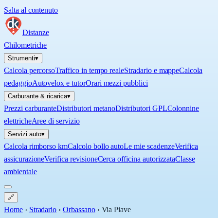
Salta al contenuto
Distanze
Chilometriche
Strumenti
▾
Calcola percorso
Traffico in tempo reale
Stradario e mappe
Calcola
pedaggio
Autovelox e tutor
Orari mezzi pubblici
Carburante & ricarica
▾
Prezzi carburante
Distributori metano
Distributori GPL
Colonnine
elettriche
Aree di servizio
Servizi auto
▾
Calcola rimborso km
Calcolo bollo auto
Le mie scadenze
Verifica
assicurazione
Verifica revisione
Cerca officina autorizzata
Classe
ambientale
🔗
Home
›
Stradario
›
Orbassano
›
Via Piave