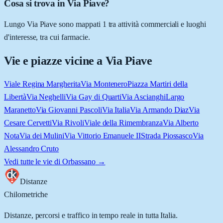
Cosa si trova in Via Piave?
Lungo Via Piave sono mappati 1 tra attività commerciali e luoghi
d'interesse, tra cui farmacie.
Vie e piazze vicine a
Via Piave
Viale Regina Margherita
Via Montenero
Piazza Martiri della
Libertà
Via Neghelli
Via Gay di Quarti
Via Ascianghi
Largo
Maranetto
Via Giovanni Pascoli
Via Italia
Via Armando Diaz
Via
Cesare Cervetti
Via Rivoli
Viale della Rimembranza
Via Alberto
Nota
Via dei Mulini
Via Vittorio Emanuele II
Strada Piossasco
Via
Alessandro Cruto
Vedi tutte le vie di
Orbassano
→
Distanze
Chilometriche
Distanze, percorsi e traffico in tempo reale in tutta Italia.