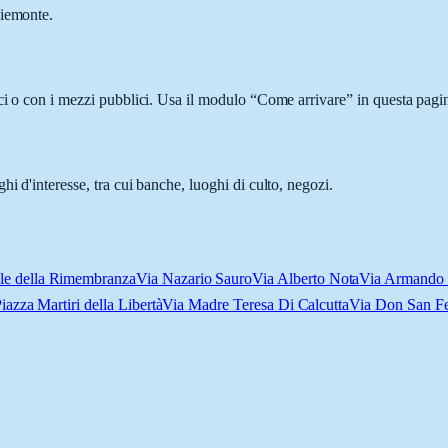
Piemonte.
ci o con i mezzi pubblici. Usa il modulo “Come arrivare” in questa pagin
i d'interesse, tra cui banche, luoghi di culto, negozi.
le della Rimembranza
Via Nazario Sauro
Via Alberto Nota
Via Armando
iazza Martiri della Libertà
Via Madre Teresa Di Calcutta
Via Don San F