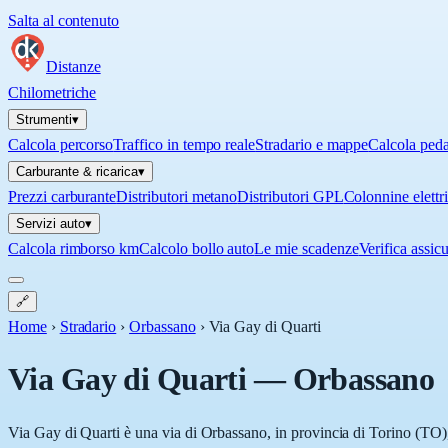
Salta al contenuto
Distanze
Chilometriche
Strumenti
▾
Calcola percorso
Traffico in tempo reale
Stradario e mappe
Calcola ped
Carburante & ricarica
▾
Prezzi carburante
Distributori metano
Distributori GPL
Colonnine elettr
Servizi auto
▾
Calcola rimborso km
Calcolo bollo auto
Le mie scadenze
Verifica assic
🔗
Home
›
Stradario
›
Orbassano
›
Via Gay di Quarti
Via Gay di Quarti
—
Orbassano
Via Gay di Quarti è una via di Orbassano, in provincia di Torino (TO),