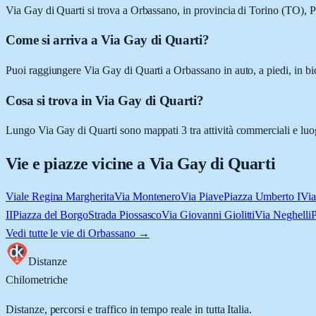
Via Gay di Quarti si trova a Orbassano, in provincia di Torino (TO), 
Come si arriva a Via Gay di Quarti?
Puoi raggiungere Via Gay di Quarti a Orbassano in auto, a piedi, in bi
Cosa si trova in Via Gay di Quarti?
Lungo Via Gay di Quarti sono mappati 3 tra attività commerciali e luogh
Vie e piazze vicine a
Via Gay di Quarti
Viale Regina Margherita
Via Montenero
Via Piave
Piazza Umberto I
Via
II
Piazza del Borgo
Strada Piossasco
Via Giovanni Giolitti
Via Neghelli
P
Vedi tutte le vie di
Orbassano
→
Distanze
Chilometriche
Distanze, percorsi e traffico in tempo reale in tutta Italia.