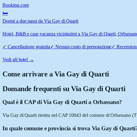
Booking.com
🛏️
Dormi a due passi da Via Gay di Quarti
Hotel, B&B e case vacanza vicinissimi a Via Gay di Quarti, Orbassano:
✓
Cancellazione gratuita
✓
Nessun costo di prenotazione
✓
Recensioni
Vedi gli hotel →
Come arrivare a
Via Gay di Quarti
Domande frequenti su
Via Gay di Quarti
Qual è il CAP di Via Gay di Quarti a Orbassano?
Via Gay di Quarti rientra nel CAP 10043 del comune di Orbassano (T
In quale comune e provincia si trova Via Gay di Quarti