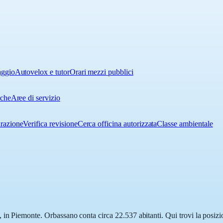
aggio
Autovelox e tutor
Orari mezzi pubblici
iche
Aree di servizio
urazione
Verifica revisione
Cerca officina autorizzata
Classe ambientale
 in Piemonte. Orbassano conta circa 22.537 abitanti. Qui trovi la posizio