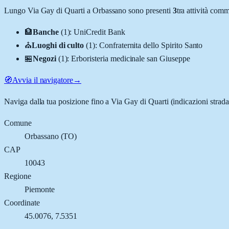
Lungo
Via Gay di Quarti
a
Orbassano
sono presenti
3
tra attività com
🏦
Banche
(
1
)
:
UniCredit Bank
⛪
Luoghi di culto
(
1
)
:
Confraternita dello Spirito Santo
🏪
Negozi
(
1
)
:
Erboristeria medicinale san Giuseppe
🧭
Avvia il navigatore
→
Naviga dalla tua posizione fino a
Via Gay di Quarti
(indicazioni strada
Comune
Orbassano
(
TO
)
CAP
10043
Regione
Piemonte
Coordinate
45.0076
,
7.5351