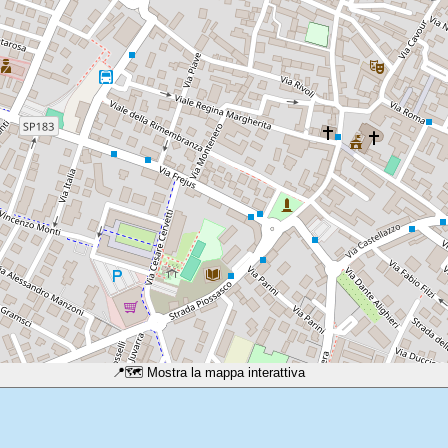
📍
🗺️ Mostra la mappa interattiva