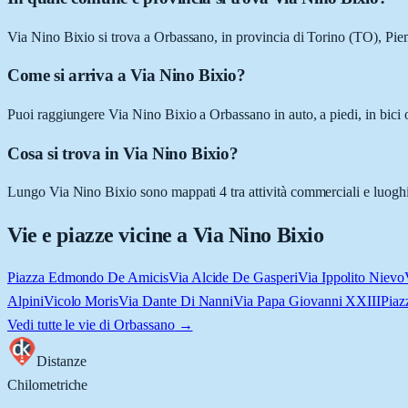
Via Nino Bixio si trova a Orbassano, in provincia di Torino (TO), Pie
Come si arriva a Via Nino Bixio?
Puoi raggiungere Via Nino Bixio a Orbassano in auto, a piedi, in bici 
Cosa si trova in Via Nino Bixio?
Lungo Via Nino Bixio sono mappati 4 tra attività commerciali e luoghi d'i
Vie e piazze vicine a
Via Nino Bixio
Piazza Edmondo De Amicis
Via Alcide De Gasperi
Via Ippolito Nievo
Alpini
Vicolo Moris
Via Dante Di Nanni
Via Papa Giovanni XXIII
Piaz
Vedi tutte le vie di
Orbassano
→
Distanze
Chilometriche