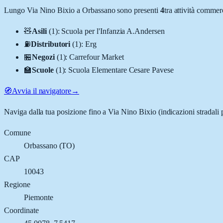
Lungo
Via Nino Bixio
a
Orbassano
sono presenti
4
tra attività comme
🧸
Asili
(
1
)
:
Scuola per l'Infanzia A.Andersen
⛽
Distributori
(
1
)
:
Erg
🏪
Negozi
(
1
)
:
Carrefour Market
🏫
Scuole
(
1
)
:
Scuola Elementare Cesare Pavese
🧭
Avvia il navigatore
→
Naviga dalla tua posizione fino a
Via Nino Bixio
(indicazioni stradali
Comune
Orbassano
(
TO
)
CAP
10043
Regione
Piemonte
Coordinate