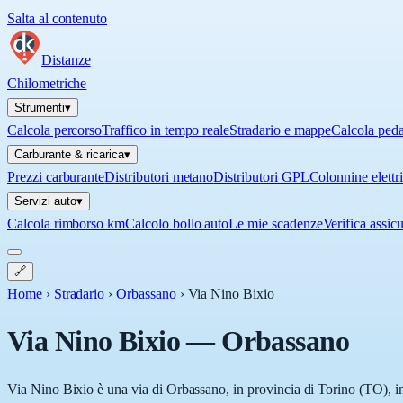
Salta al contenuto
Distanze
Chilometriche
Strumenti
▾
Calcola percorso
Traffico in tempo reale
Stradario e mappe
Calcola ped
Carburante & ricarica
▾
Prezzi carburante
Distributori metano
Distributori GPL
Colonnine elettr
Servizi auto
▾
Calcola rimborso km
Calcolo bollo auto
Le mie scadenze
Verifica assic
🔗
Home
›
Stradario
›
Orbassano
›
Via Nino Bixio
Via Nino Bixio
—
Orbassano
Via Nino Bixio è una via di Orbassano, in provincia di Torino (TO), in