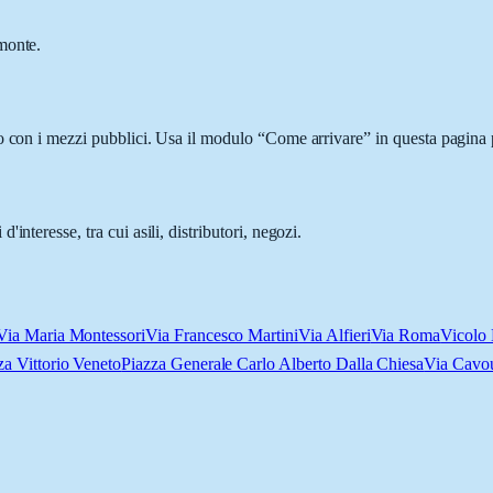
monte.
o con i mezzi pubblici. Usa il modulo “Come arrivare” in questa pagina p
nteresse, tra cui asili, distributori, negozi.
Via Maria Montessori
Via Francesco Martini
Via Alfieri
Via Roma
Vicolo
za Vittorio Veneto
Piazza Generale Carlo Alberto Dalla Chiesa
Via Cavo