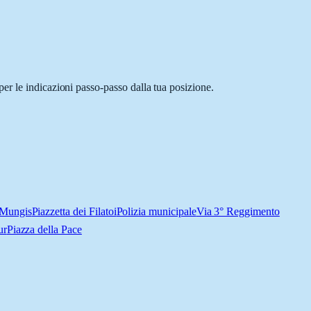
er le indicazioni passo-passo dalla tua posizione.
 Mungis
Piazzetta dei Filatoi
Polizia municipale
Via 3° Reggimento
ur
Piazza della Pace