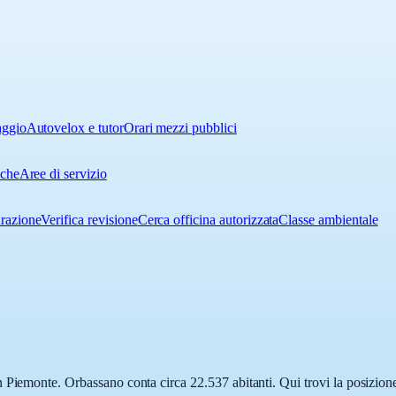
aggio
Autovelox e tutor
Orari mezzi pubblici
iche
Aree di servizio
urazione
Verifica revisione
Cerca officina autorizzata
Classe ambientale
 Piemonte. Orbassano conta circa 22.537 abitanti. Qui trovi la posizione