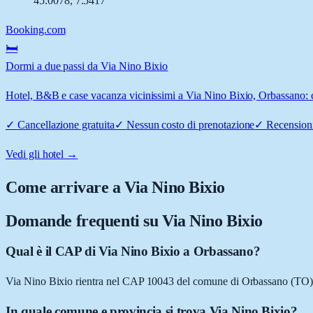
45.0078
,
7.5417
Booking.com
🛏️
Dormi a due passi da Via Nino Bixio
Hotel, B&B e case vacanza vicinissimi a Via Nino Bixio, Orbassano: co
✓
Cancellazione gratuita
✓
Nessun costo di prenotazione
✓
Recensioni
Vedi gli hotel →
Come arrivare a
Via Nino Bixio
Domande frequenti su
Via Nino Bixio
Qual è il CAP di Via Nino Bixio a Orbassano?
Via Nino Bixio rientra nel CAP 10043 del comune di Orbassano (TO)
In quale comune e provincia si trova Via Nino Bixio?