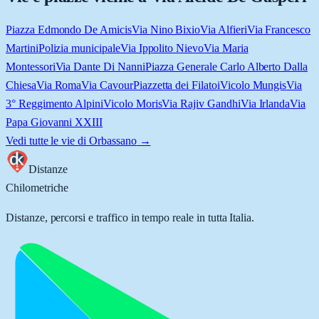
Piazza Edmondo De Amicis
Via Nino Bixio
Via Alfieri
Via Francesco
Martini
Polizia municipale
Via Ippolito Nievo
Via Maria
Montessori
Via Dante Di Nanni
Piazza Generale Carlo Alberto Dalla
Chiesa
Via Roma
Via Cavour
Piazzetta dei Filatoi
Vicolo Mungis
Via
3° Reggimento Alpini
Vicolo Moris
Via Rajiv Gandhi
Via Irlanda
Via
Papa Giovanni XXIII
Vedi tutte le vie di
Orbassano
→
Distanze
Chilometriche
Distanze, percorsi e traffico in tempo reale in tutta Italia.