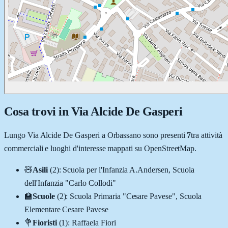
Cosa trovi in
Via Alcide De Gasperi
Lungo
Via Alcide De Gasperi
a
Orbassano
sono presenti
7
tra attività
commerciali e luoghi d'interesse mappati su OpenStreetMap.
🧸
Asili
(
2
)
:
Scuola per l'Infanzia A.Andersen, Scuola
dell'Infanzia "Carlo Collodi"
🏫
Scuole
(
2
)
:
Scuola Primaria "Cesare Pavese", Scuola
Elementare Cesare Pavese
💐
Fioristi
(
1
)
:
Raffaela Fiori