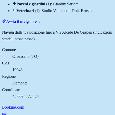
🌳
Parchi e giardini
(
1
)
:
Giardini Sartore
🐾
Veterinari
(
1
)
:
Studio Veterinario Dott. Brosio
🧭
Avvia il navigatore
→
Naviga dalla tua posizione fino a
Via Alcide De Gasperi
(indicazioni
stradali passo passo)
Comune
Orbassano
(
TO
)
CAP
10043
Regione
Piemonte
Coordinate
45.0084
,
7.5424
Booking.com
🛏️