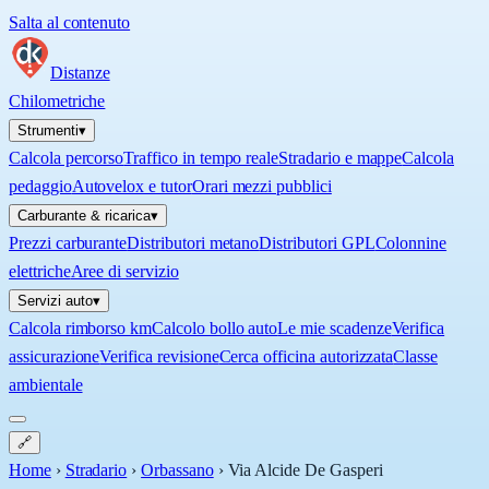
Salta al contenuto
Distanze
Chilometriche
Strumenti
▾
Calcola percorso
Traffico in tempo reale
Stradario e mappe
Calcola
pedaggio
Autovelox e tutor
Orari mezzi pubblici
Carburante & ricarica
▾
Prezzi carburante
Distributori metano
Distributori GPL
Colonnine
elettriche
Aree di servizio
Servizi auto
▾
Calcola rimborso km
Calcolo bollo auto
Le mie scadenze
Verifica
assicurazione
Verifica revisione
Cerca officina autorizzata
Classe
ambientale
🔗
Home
›
Stradario
›
Orbassano
›
Via Alcide De Gasperi