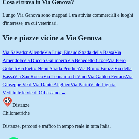
Cosa si trova in Via Genova?
Lungo Via Genova sono mappati 1 tra attività commerciali e luoghi
d'interesse, tra cui veterinari.
Vie e piazze vicine a
Via Genova
Via Salvador Allende
Via Luigi Einaudi
Strada della Bassa
Via
Amendola
Via Duccio Galimberti
Via Benedetto Croce
Via Piero
Gobetti
Via Pietro Nenni
Strada Pendina
Via Bruno Buozzi
Via della
Bassa
Via San Rocco
Via Leonardo da Vinci
Via Galileo Ferraris
Via
Giuseppe Verdi
Via Dante Alighieri
Via Parini
Viale Liguria
Vedi tutte le vie di
Orbassano
→
Distanze
Chilometriche
Distanze, percorsi e traffico in tempo reale in tutta Italia.