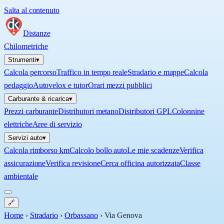
Salta al contenuto
Distanze
Chilometriche
Strumenti
▾
Calcola percorso
Traffico in tempo reale
Stradario e mappe
Calcola
pedaggio
Autovelox e tutor
Orari mezzi pubblici
Carburante & ricarica
▾
Prezzi carburante
Distributori metano
Distributori GPL
Colonnine
elettriche
Aree di servizio
Servizi auto
▾
Calcola rimborso km
Calcolo bollo auto
Le mie scadenze
Verifica
assicurazione
Verifica revisione
Cerca officina autorizzata
Classe
ambientale
🔗
Home
›
Stradario
›
Orbassano
›
Via Genova