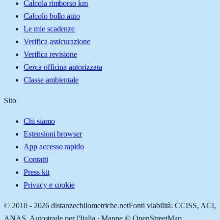
Calcola rimborso km
Calcolo bollo auto
Le mie scadenze
Verifica assicurazione
Verifica revisione
Cerca officina autorizzata
Classe ambientale
Sito
Chi siamo
Estensioni browser
App accesso rapido
Contatti
Press kit
Privacy e cookie
© 2010 -
2026
distanzechilometriche.net
Fonti viabilità: CCISS, ACI,
ANAS, Autostrade per l'Italia · Mappe © OpenStreetMap