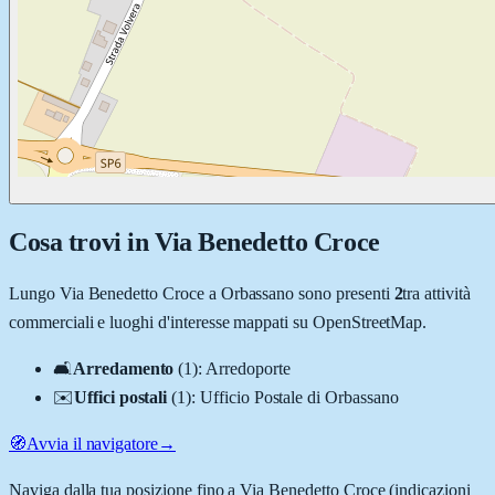
Cosa trovi in
Via Benedetto Croce
Lungo
Via Benedetto Croce
a
Orbassano
sono presenti
2
tra attività
commerciali e luoghi d'interesse mappati su OpenStreetMap.
🛋️
Arredamento
(
1
)
:
Arredoporte
✉️
Uffici postali
(
1
)
:
Ufficio Postale di Orbassano
🧭
Avvia il navigatore
→
Naviga dalla tua posizione fino a
Via Benedetto Croce
(indicazioni