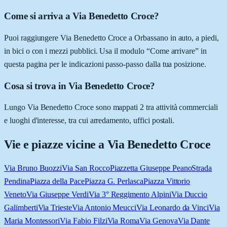
Come si arriva a Via Benedetto Croce?
Puoi raggiungere Via Benedetto Croce a Orbassano in auto, a piedi,
in bici o con i mezzi pubblici. Usa il modulo “Come arrivare” in
questa pagina per le indicazioni passo-passo dalla tua posizione.
Cosa si trova in Via Benedetto Croce?
Lungo Via Benedetto Croce sono mappati 2 tra attività commerciali
e luoghi d'interesse, tra cui arredamento, uffici postali.
Vie e piazze vicine a
Via Benedetto Croce
Via Bruno Buozzi
Via San Rocco
Piazzetta Giuseppe Peano
Strada
Pendina
Piazza della Pace
Piazza G. Perlasca
Piazza Vittorio
Veneto
Via Giuseppe Verdi
Via 3° Reggimento Alpini
Via Duccio
Galimberti
Via Trieste
Via Antonio Meucci
Via Leonardo da Vinci
Via
Maria Montessori
Via Fabio Filzi
Via Roma
Via Genova
Via Dante