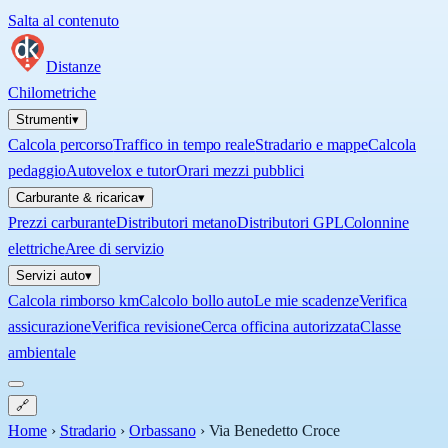
Salta al contenuto
Distanze
Chilometriche
Strumenti
▾
Calcola percorso
Traffico in tempo reale
Stradario e mappe
Calcola
pedaggio
Autovelox e tutor
Orari mezzi pubblici
Carburante & ricarica
▾
Prezzi carburante
Distributori metano
Distributori GPL
Colonnine
elettriche
Aree di servizio
Servizi auto
▾
Calcola rimborso km
Calcolo bollo auto
Le mie scadenze
Verifica
assicurazione
Verifica revisione
Cerca officina autorizzata
Classe
ambientale
🔗
Home
›
Stradario
›
Orbassano
›
Via Benedetto Croce