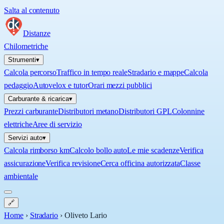
Salta al contenuto
Distanze
Chilometriche
Strumenti
▾
Calcola percorso
Traffico in tempo reale
Stradario e mappe
Calcola
pedaggio
Autovelox e tutor
Orari mezzi pubblici
Carburante & ricarica
▾
Prezzi carburante
Distributori metano
Distributori GPL
Colonnine
elettriche
Aree di servizio
Servizi auto
▾
Calcola rimborso km
Calcolo bollo auto
Le mie scadenze
Verifica
assicurazione
Verifica revisione
Cerca officina autorizzata
Classe
ambientale
🔗
Home
›
Stradario
›
Oliveto Lario