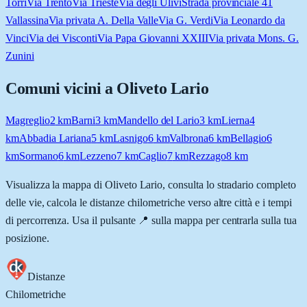
Torri
Via Trento
Via Trieste
Via degli Ulivi
Strada provinciale 41
Vallassina
Via privata A. Della Valle
Via G. Verdi
Via Leonardo da
Vinci
Via dei Visconti
Via Papa Giovanni XXIII
Via privata Mons. G.
Zunini
Comuni vicini a
Oliveto Lario
Magreglio
2
km
Barni
3
km
Mandello del Lario
3
km
Lierna
4
km
Abbadia Lariana
5
km
Lasnigo
6
km
Valbrona
6
km
Bellagio
6
km
Sormano
6
km
Lezzeno
7
km
Caglio
7
km
Rezzago
8
km
Visualizza la mappa di
Oliveto Lario
, consulta lo stradario completo
delle vie, calcola le distanze chilometriche verso altre città e i tempi
di percorrenza. Usa il pulsante 📍 sulla mappa per centrarla sulla tua
posizione.
Distanze
Chilometriche