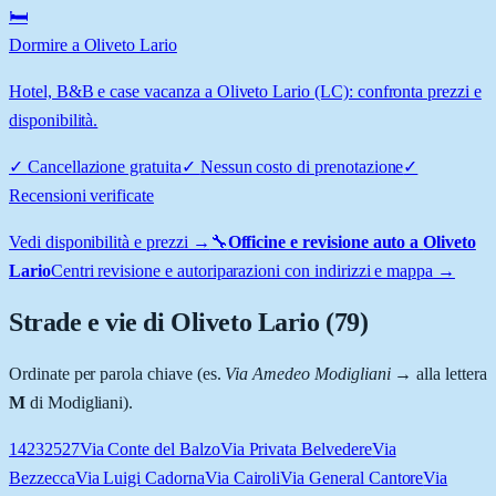
🛏️
Dormire a Oliveto Lario
Hotel, B&B e case vacanza a Oliveto Lario (LC): confronta prezzi e
disponibilità.
✓
Cancellazione gratuita
✓
Nessun costo di prenotazione
✓
Recensioni verificate
Vedi disponibilità e prezzi →
🔧
Officine e revisione auto a
Oliveto
Lario
Centri revisione e autoriparazioni con indirizzi e mappa →
Strade e vie di
Oliveto Lario
(
79
)
Ordinate per parola chiave (es.
Via Amedeo Modigliani
→ alla lettera
M
di Modigliani).
14
23
25
27
Via Conte del Balzo
Via Privata Belvedere
Via
Bezzecca
Via Luigi Cadorna
Via Cairoli
Via General Cantore
Via