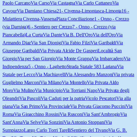
Paolo Carcano
Via Carso
Via Castagna
Via Carlo Cattaneo
Via
Cavour
Via Damiano Chiesa
21- Civenna-Limontasca-Limonta
16 -
Mulattiera Civenna-Vassena
Plaza Conciliazione
1 - Onno - Crezzo
(via Darniga)
6 - Sentiero per Crezzo
7 - Onno - Crezzo (via
Piancabella)
La Curta
Via Dante
Via B. Dell'Oro
Via dell'Oro
Via
Armando Diaz
Via San Dionigi
Via Fabio Filzi
Via Garibaldi
Via
Giuseppe Garibaldi
Via Privata Alcide De Gasperi
Località San
Giorgio
Via per San Giorgio
Via Monte Grappa
Via Imbarcadero
Via
Indipendenza
5 - Onno - Laghetto
Strada Statale 583 Lariana
Via
Statale per Lecco
Via Machiavelli
Via Alessandro Manzoni
Via privata
Guglielmo Marconi
Via Milano
Via Montello
Via Privata Aldo
Moro
Via Mulino
Via Municipio
Via Torriani Napo
Via Privata degli
Oleandri
Via Pascoli
Via Caduti per la patria
Vicolo Pescatori
Via alla
piana
Via San Primo
Via Provinciale
Via Privata Giacomo Puccini
Via
Roma
Via Gioacchino Rossini
Via Rusconi
Via Sant'Ambrogio
Via
Sant'Anna
Via Selve
Via Sonzini
Via Antonio Stoppani
Via
Sumpiazzo
Largo Carlo Torri Tarelli
Sentiero del Tivano
Via G. B.