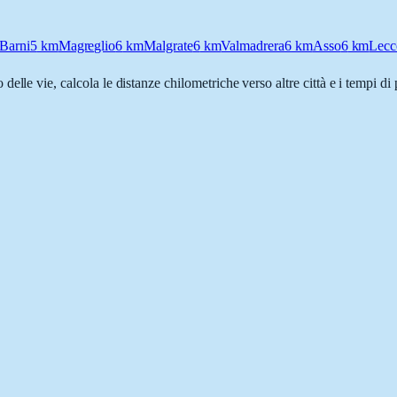
Barni
5
km
Magreglio
6
km
Malgrate
6
km
Valmadrera
6
km
Asso
6
km
Lecc
 delle vie, calcola le distanze chilometriche verso altre città e i tempi d