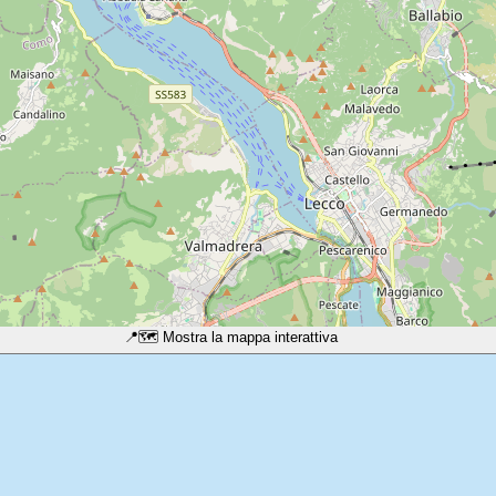
📍
🗺️ Mostra la mappa interattiva