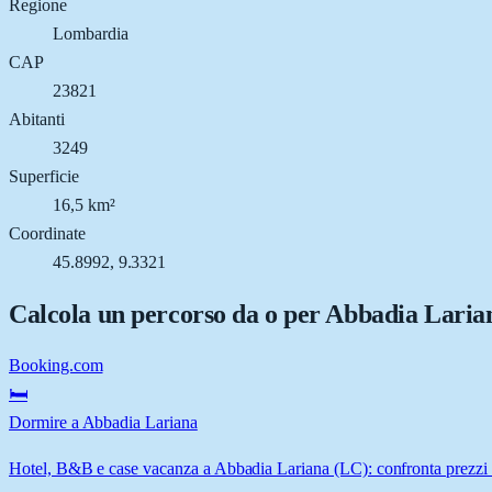
Regione
Lombardia
CAP
23821
Abitanti
3249
Superficie
16,5 km²
Coordinate
45.8992, 9.3321
Calcola un percorso da o per
Abbadia Laria
Booking.com
🛏️
Dormire a Abbadia Lariana
Hotel, B&B e case vacanza a Abbadia Lariana (LC): confronta prezzi e