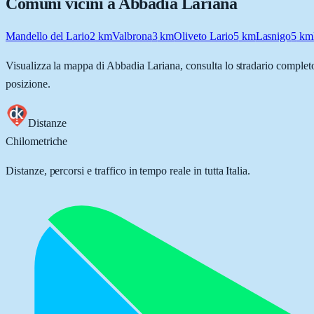
Comuni vicini a
Abbadia Lariana
Mandello del Lario
2
km
Valbrona
3
km
Oliveto Lario
5
km
Lasnigo
5
km
Visualizza la mappa di
Abbadia Lariana
, consulta lo stradario completo
posizione.
Distanze
Chilometriche
Distanze, percorsi e traffico in tempo reale in tutta Italia.