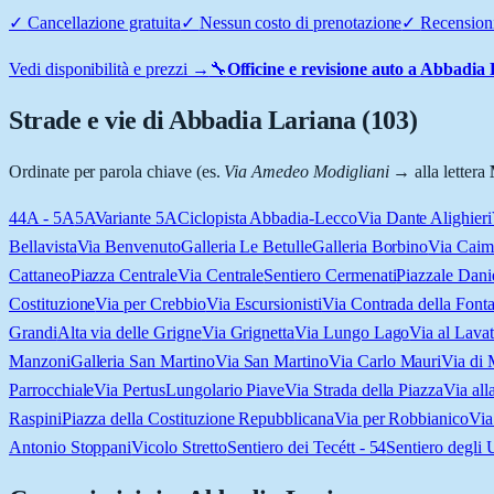
✓
Cancellazione gratuita
✓
Nessun costo di prenotazione
✓
Recensioni
Vedi disponibilità e prezzi →
🔧
Officine e revisione auto a
Abbadia 
Strade e vie di
Abbadia Lariana
(
103
)
Ordinate per parola chiave (es.
Via Amedeo Modigliani
→ alla lettera
4
4A - 5A
5A
Variante 5A
Ciclopista Abbadia-Lecco
Via Dante Alighieri
Bellavista
Via Benvenuto
Galleria Le Betulle
Galleria Borbino
Via Caim
Cattaneo
Piazza Centrale
Via Centrale
Sentiero Cermenati
Piazzale Dani
Costituzione
Via per Crebbio
Via Escursionisti
Via Contrada della Font
Grandi
Alta via delle Grigne
Via Grignetta
Via Lungo Lago
Via al Lava
Manzoni
Galleria San Martino
Via San Martino
Via Carlo Mauri
Via di
Parrocchiale
Via Pertus
Lungolario Piave
Via Strada della Piazza
Via all
Raspini
Piazza della Costituzione Repubblicana
Via per Robbianico
Via
Antonio Stoppani
Vicolo Stretto
Sentiero dei Tecétt - 54
Sentiero degli 