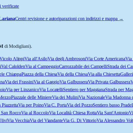
 verificate
Lariana
Centri revisione e autoriparazioni con indirizzi e mappa →
M
di Modigliani).
Vicolo Alippi
Via all'Asilo
Via degli Ambrosoni
Via Corte Americana
Via 
i
Val Calolden
Via al Campeggio
Carrozzabile dei Campelli
Strada dei Ca
ele Chiappa
Piazza della Chiesa
Via della Chiesa
Via alla Chiesetta
Galler
ana
Via dei Frassini
Via al Gaggio
Via Galbussera
Via Privata Galbussera
V
toio
Via per Linzanico
Via Locatelli
Sentiero per Maggiana
Strada per Ma
 Mezzo
Piazzale delle Miniere
Via dei Mulini
Via Nazionale
Via Madonna d
a Piazzetta
Via per Poino
Via C. Porta
Via del Pozzo
Sentiero basso Prade
 San Rocco
Via al Roccolo
Via Località Chiesa Rotta
Via Sant'Antonio
Vi
Ulivi
Via Vecchia
Via del Viandante
Via G. Di Vittorio
Via Alessandro Vol