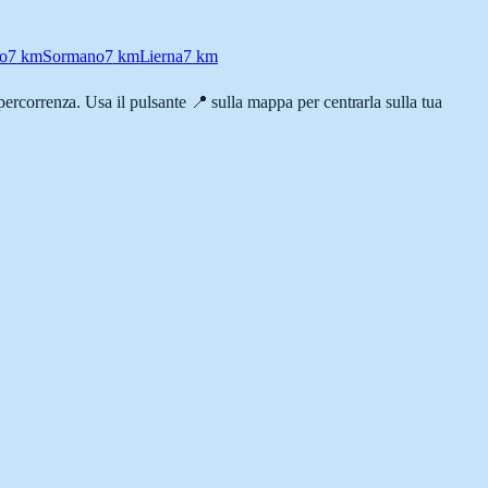
o
7
km
Sormano
7
km
Lierna
7
km
i percorrenza. Usa il pulsante 📍 sulla mappa per centrarla sulla tua