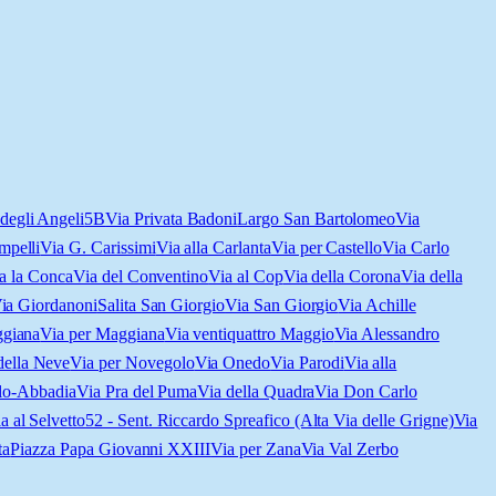
degli Angeli
5B
Via Privata Badoni
Largo San Bartolomeo
Via
mpelli
Via G. Carissimi
Via alla Carlanta
Via per Castello
Via Carlo
ia la Conca
Via del Conventino
Via al Cop
Via della Corona
Via della
ia Giordanoni
Salita San Giorgio
Via San Giorgio
Via Achille
ggiana
Via per Maggiana
Via ventiquattro Maggio
Via Alessandro
ella Neve
Via per Novegolo
Via Onedo
Via Parodi
Via alla
llo-Abbadia
Via Pra del Puma
Via della Quadra
Via Don Carlo
a al Selvetto
52 - Sent. Riccardo Spreafico (Alta Via delle Grigne)
Via
ta
Piazza Papa Giovanni XXIII
Via per Zana
Via Val Zerbo