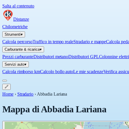
Salta al contenuto
Distanze
Chilometriche
Strumenti
▾
Calcola percorso
Traffico in tempo reale
Stradario e mappe
Calcola ped
Carburante & ricarica
▾
Prezzi carburante
Distributori metano
Distributori GPL
Colonnine elettr
Servizi auto
▾
Calcola rimborso km
Calcolo bollo auto
Le mie scadenze
Verifica assic
🔗
Home
›
Stradario
›
Abbadia Lariana
Mappa di
Abbadia Lariana