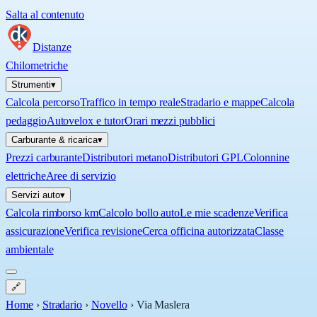
Salta al contenuto
Distanze
Chilometriche
Strumenti
▾
Calcola percorso
Traffico in tempo reale
Stradario e mappe
Calcola
pedaggio
Autovelox e tutor
Orari mezzi pubblici
Carburante & ricarica
▾
Prezzi carburante
Distributori metano
Distributori GPL
Colonnine
elettriche
Aree di servizio
Servizi auto
▾
Calcola rimborso km
Calcolo bollo auto
Le mie scadenze
Verifica
assicurazione
Verifica revisione
Cerca officina autorizzata
Classe
ambientale
🔗
Home
›
Stradario
›
Novello
›
Via Maslera