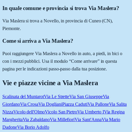
In quale comune e provincia si trova Via Maslera?
Via Maslera si trova a Novello, in provincia di Cuneo (CN),
Piemonte.
Come si arriva a Via Maslera?
Puoi raggiungere Via Maslera a Novello in auto, a piedi, in bici o
con i mezzi pubblici. Usa il modulo “Come arrivare” in questa
pagina per le indicazioni passo-passo dalla tua posizione.
Vie e piazze vicine a
Via Maslera
Scalinata del Muntarot
Via Le Strette
Via San Giuseppe
Via
Giordano
Via Crosa
Via Dogliani
Piazza Caduti
Via Pallone
Via Salita
Nizza
Vicolo dell'Olmo
Vicolo San Pietro
Via Umberto I
Via Regina
Margherita
Via Zabaldano
Via Millefiori
Via Sant'Anna
Via Mario
Dadone
Via Borio Adolfo