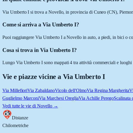
Via Umberto I si trova a Novello, in provincia di Cuneo (CN), Piemon
Come si arriva a Via Umberto I?
Puoi raggiungere Via Umberto I a Novello in auto, a piedi, in bici o c
Cosa si trova in Via Umberto I?
Lungo Via Umberto I sono mappati 4 tra attività commerciali e luoghi d'i
Vie e piazze vicine a
Via Umberto I
Via Millefiori
Via Zabaldano
Vicolo dell'Olmo
Via Regina Margherita
V
Guglielmo Marconi
Via Marchesi Oreglia
Via Achille Perego
Scalinata 
Vedi tutte le vie di
Novello
→
Distanze
Chilometriche