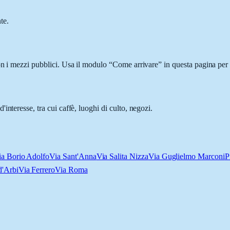
te.
on i mezzi pubblici. Usa il modulo “Come arrivare” in questa pagina per 
nteresse, tra cui caffè, luoghi di culto, negozi.
ia Borio Adolfo
Via Sant'Anna
Via Salita Nizza
Via Guglielmo Marconi
P
d'Arbi
Via Ferrero
Via Roma