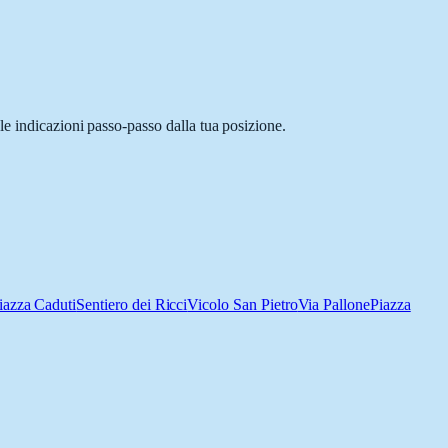
le indicazioni passo-passo dalla tua posizione.
iazza Caduti
Sentiero dei Ricci
Vicolo San Pietro
Via Pallone
Piazza