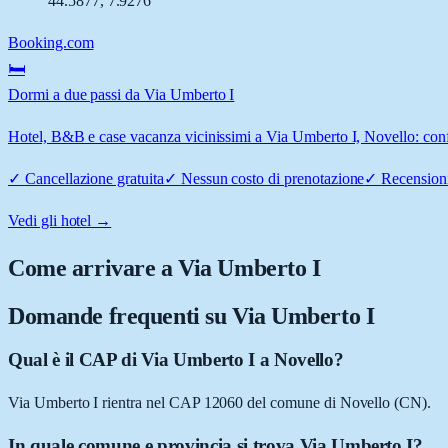
44.5877
,
7.9276
Booking.com
🛏️
Dormi a due passi da Via Umberto I
Hotel, B&B e case vacanza vicinissimi a Via Umberto I, Novello: confr
✓
Cancellazione gratuita
✓
Nessun costo di prenotazione
✓
Recensioni
Vedi gli hotel →
Come arrivare a
Via Umberto I
Domande frequenti su
Via Umberto I
Qual è il CAP di Via Umberto I a Novello?
Via Umberto I rientra nel CAP 12060 del comune di Novello (CN).
In quale comune e provincia si trova Via Umberto I?