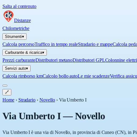
Salta al contenuto
Distanze
Chilometriche
Strumenti
▾
Calcola percorso
Traffico in tempo reale
Stradario e mappe
Calcola ped
Carburante & ricarica
▾
Prezzi carburante
Distributori metano
Distributori GPL
Colonnine elettr
Servizi auto
▾
Calcola rimborso km
Calcolo bollo auto
Le mie scadenze
Verifica assic
🔗
Home
›
Stradario
›
Novello
›
Via Umberto I
Via Umberto I
—
Novello
Via Umberto I è una via di Novello, in provincia di Cuneo (CN), in Pie