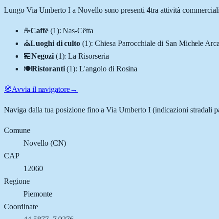
Lungo
Via Umberto I
a
Novello
sono presenti
4
tra attività commercia
☕
Caffè
(
1
)
:
Nas-Cëtta
⛪
Luoghi di culto
(
1
)
:
Chiesa Parrocchiale di San Michele Arc
🏪
Negozi
(
1
)
:
La Risorseria
🍽️
Ristoranti
(
1
)
:
L'angolo di Rosina
🧭
Avvia il navigatore
→
Naviga dalla tua posizione fino a
Via Umberto I
(indicazioni stradali 
Comune
Novello
(
CN
)
CAP
12060
Regione
Piemonte
Coordinate