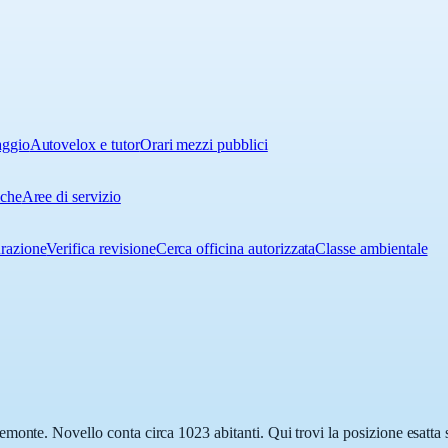
aggio
Autovelox e tutor
Orari mezzi pubblici
iche
Aree di servizio
urazione
Verifica revisione
Cerca officina autorizzata
Classe ambientale
monte. Novello conta circa 1023 abitanti. Qui trovi la posizione esatta 